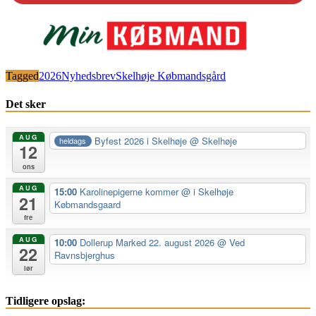
Tagged
2026
Nyhedsbrev
Skelhøje Købmandsgård
Det sker
AUG
Byfest 2026 i Skelhøje
@ Skelhøje
heldags
12
ons
AUG
15:00
Karolinepigerne kommer
@ i Skelhøje
21
Købmandsgaard
fre
AUG
10:00
Dollerup Marked 22. august 2026
@ Ved
22
Ravnsbjerghus
lør
Tidligere opslag: