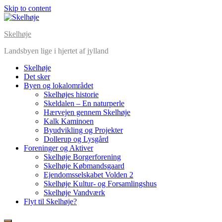
Skip to content
Skelhøje
Landsbyen lige i hjertet af jylland
Skelhøje
Det sker
Byen og lokalområdet
Skelhøjes historie
Skeldalen – En naturperle
Hærvejen gennem Skelhøje
Kalk Kaminoen
Byudvikling og Projekter
Dollerup og Lysgård
Foreninger og Aktiver
Skelhøje Borgerforening
Skelhøje Købmandsgaard
Ejendomsselskabet Volden 2
Skelhøje Kultur- og Forsamlingshus
Skelhøje Vandværk
Flyt til Skelhøje?