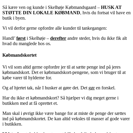
Så kære ven og kunde i Skelhøje Købmandsgaard –
HUSK AT
STØTTE DIN LOKALE KØBMAND
, hvis du fortsat vil have en
butik i byen.
Vi vil derfor gerne opfordre alle kunder til tankegangen:
Handl’
først
i Skelhøje –
derefter
andre steder, hvis du ikke fik alt
hvad du manglede hos os.
Købmandskortet
Vi vil som altid gerne opfordre jer til at sætte penge ind på jeres
købmandskort. Det er købmandskort-pengene, som vi bruger til at
købe varer til hylderne for.
Og af hjertet tak, når I husker at gøre det. Det
gør
en forskel.
Har du ikke et købmandskort? Så hjælper vi dig meget gerne i
butikken med at få oprettet et.
Man skal i øvrigt ikke være bange for at miste de penge der sættes
ind på købmandskortet. De kan altid veksles til masser af gode varer
i butikken.