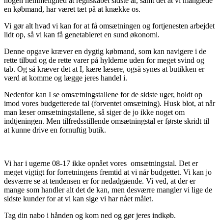
nogen hemmelighed at regnskabet sidste år, samt det at vi manglede
en købmand, har været tæt på at knække os.
Vi gør alt hvad vi kan for at få omsætningen og fortjenesten arbejdet
lidt op, så vi kan få genetableret en sund økonomi.
Denne opgave kræver en dygtig købmand, som kan navigere i de
rette tilbud og de rette varer på hylderne uden for meget svind og
tab. Og så kræver det at I, kære læsere, også synes at butikken er
værd at komme og lægge jeres handel i.
Nedenfor kan I se omsætningstallene for de sidste uger, holdt op
imod vores budgetterede tal (forventet omsætning). Husk blot, at når
man læser omsætningstallene, så siger de jo ikke noget om
indtjeningen. Men tilfredsstillende omsætningstal er første skridt til
at kunne drive en fornuftig butik.
Vi har i ugerne 08-17 ikke opnået vores omsætningstal. Det er
meget vigtigt for forretningens fremtid at vi når budgettet. Vi kan jo
desværre se at tendensen er for nedadgående. Vi ved, at der er
mange som handler alt det de kan, men desværre mangler vi lige de
sidste kunder for at vi kan sige vi har nået målet.
Tag din nabo i hånden og kom ned og gør jeres indkøb.