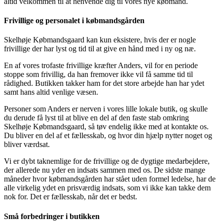
altid velkommen til at henvende dig til vores nye købmand.
Frivillige og personalet i købmandsgården
Skelhøje Købmandsgaard kan kun eksistere, hvis der er nogle
frivillige der har lyst og tid til at give en hånd med i ny og næ.
En af vores trofaste frivillige kræfter Anders, vil for en periode
stoppe som frivillig, da han fremover ikke vil få samme tid til
rådighed. Butikken takker ham for det store arbejde han har ydet
samt hans altid venlige væsen.
Personer som Anders er nerven i vores lille lokale butik, og skulle
du derude få lyst til at blive en del af den faste stab omkring
Skelhøje Købmandsgaard, så tøv endelig ikke med at kontakte os.
Du bliver en del af et fællesskab, og hvor din hjælp nytter noget og
bliver værdsat.
Vi er dybt taknemlige for de frivillige og de dygtige medarbejdere,
der allerede nu yder en indsats sammen med os. De sidste mange
måneder hvor købmandsgården har stået uden formel ledelse, har de
alle virkelig ydet en prisværdig indsats, som vi ikke kan takke dem
nok for. Det er fællesskab, når det er bedst.
Små forbedringer i butikken