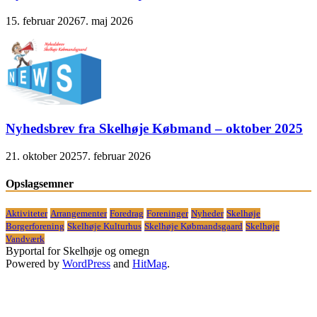
15. februar 2026
7. maj 2026
Nyhedsbrev fra Skelhøje Købmand – oktober 2025
21. oktober 2025
7. februar 2026
Opslagsemner
Aktiviteter
Arrangementer
Foredrag
Foreninger
Nyheder
Skelhøje
Borgerforening
Skelhøje Kulturhus
Skelhøje Købmandsgaard
Skelhøje
Vandværk
Byportal for Skelhøje og omegn
Powered by
WordPress
and
HitMag
.