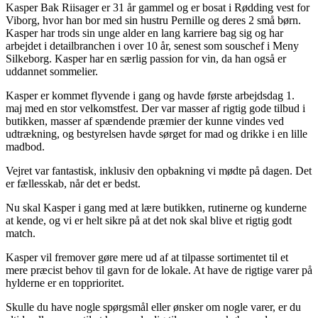
Kasper Bak Riisager er 31 år gammel og er bosat i Rødding vest for
Viborg, hvor han bor med sin hustru Pernille og deres 2 små børn.
Kasper har trods sin unge alder en lang karriere bag sig og har
arbejdet i detailbranchen i over 10 år, senest som souschef i Meny
Silkeborg. Kasper har en særlig passion for vin, da han også er
uddannet sommelier.
Kasper er kommet flyvende i gang og havde første arbejdsdag 1.
maj med en stor velkomstfest. Der var masser af rigtig gode tilbud i
butikken, masser af spændende præmier der kunne vindes ved
udtrækning, og bestyrelsen havde sørget for mad og drikke i en lille
madbod.
Vejret var fantastisk, inklusiv den opbakning vi mødte på dagen. Det
er fællesskab, når det er bedst.
Nu skal Kasper i gang med at lære butikken, rutinerne og kunderne
at kende, og vi er helt sikre på at det nok skal blive et rigtig godt
match.
Kasper vil fremover gøre mere ud af at tilpasse sortimentet til et
mere præcist behov til gavn for de lokale. At have de rigtige varer på
hylderne er en topprioritet.
Skulle du have nogle spørgsmål eller ønsker om nogle varer, er du