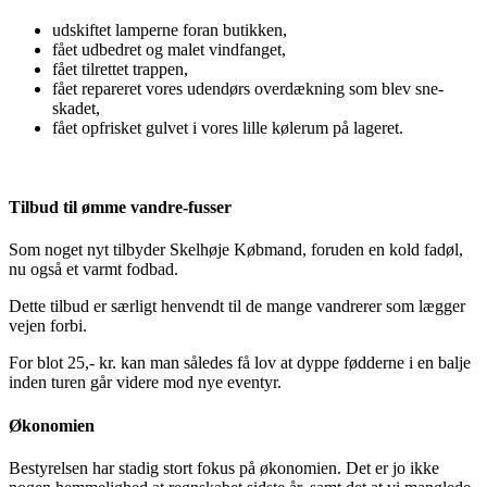
udskiftet lamperne foran butikken,
fået udbedret og malet vindfanget,
fået tilrettet trappen,
fået repareret vores udendørs overdækning som blev sne-
skadet,
fået opfrisket gulvet i vores lille kølerum på lageret.
Tilbud til ømme vandre-fusser
Som noget nyt tilbyder Skelhøje Købmand, foruden en kold fadøl,
nu også et varmt fodbad.
Dette tilbud er særligt henvendt til de mange vandrerer som lægger
vejen forbi.
For blot 25,- kr. kan man således få lov at dyppe fødderne i en balje
inden turen går videre mod nye eventyr.
Økonomien
Bestyrelsen har stadig stort fokus på økonomien. Det er jo ikke