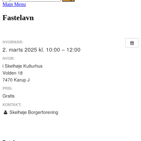
efter:
Main Menu
Fastelavn
HVORNÅR:
2. marts 2025 kl. 10:00 – 12:00
HVOR:
i Skelhøje Kulturhus
Volden 18
7470 Karup J
PRIS:
Gratis
KONTAKT:
Skelhøje Borgerforening