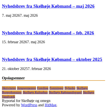
Nyhedsbrev fra Skelhøje Købmand – maj 2026
7. maj 2026
7. maj 2026
Nyhedsbrev fra Skelhøje Købmand – feb. 2026
15. februar 2026
7. maj 2026
Nyhedsbrev fra Skelhøje Købmand – oktober 2025
21. oktober 2025
7. februar 2026
Opslagsemner
Aktiviteter
Arrangementer
Foredrag
Foreninger
Nyheder
Skelhøje
Borgerforening
Skelhøje Kulturhus
Skelhøje Købmandsgaard
Skelhøje
Vandværk
Byportal for Skelhøje og omegn
Powered by
WordPress
and
HitMag
.