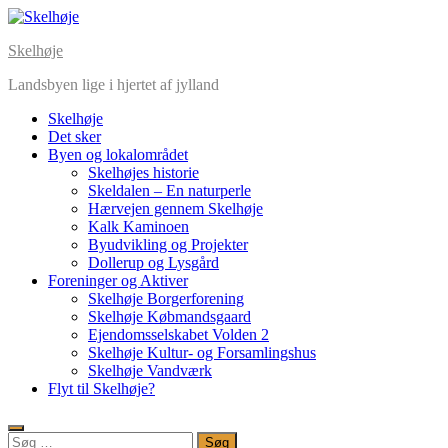
Skip
to
Skelhøje
content
Landsbyen lige i hjertet af jylland
Skelhøje
Det sker
Byen og lokalområdet
Skelhøjes historie
Skeldalen – En naturperle
Hærvejen gennem Skelhøje
Kalk Kaminoen
Byudvikling og Projekter
Dollerup og Lysgård
Foreninger og Aktiver
Skelhøje Borgerforening
Skelhøje Købmandsgaard
Ejendomsselskabet Volden 2
Skelhøje Kultur- og Forsamlingshus
Skelhøje Vandværk
Flyt til Skelhøje?
Søg