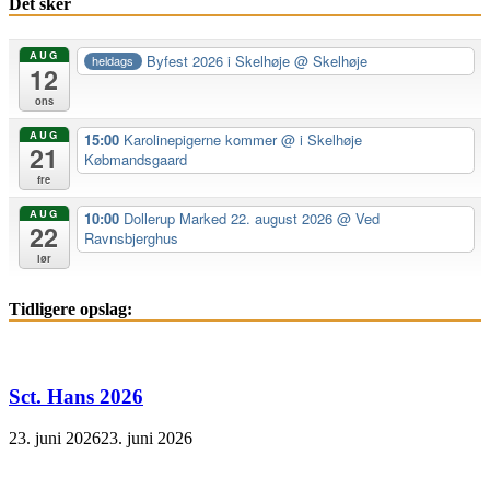
Det sker
AUG
Byfest 2026 i Skelhøje
@ Skelhøje
heldags
12
ons
AUG
15:00
Karolinepigerne kommer
@ i Skelhøje
21
Købmandsgaard
fre
AUG
10:00
Dollerup Marked 22. august 2026
@ Ved
22
Ravnsbjerghus
lør
Tidligere opslag:
Sct. Hans 2026
23. juni 2026
23. juni 2026