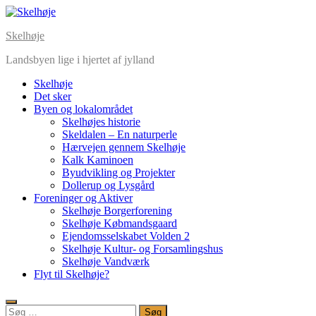
Skip
to
Skelhøje
content
Landsbyen lige i hjertet af jylland
Skelhøje
Det sker
Byen og lokalområdet
Skelhøjes historie
Skeldalen – En naturperle
Hærvejen gennem Skelhøje
Kalk Kaminoen
Byudvikling og Projekter
Dollerup og Lysgård
Foreninger og Aktiver
Skelhøje Borgerforening
Skelhøje Købmandsgaard
Ejendomsselskabet Volden 2
Skelhøje Kultur- og Forsamlingshus
Skelhøje Vandværk
Flyt til Skelhøje?
Søg