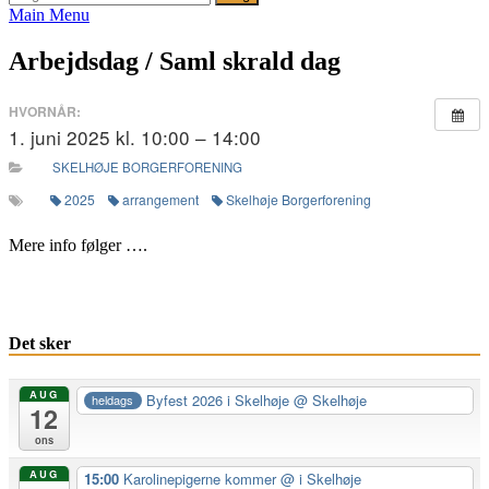
efter:
Main Menu
Arbejdsdag / Saml skrald dag
HVORNÅR:
1. juni 2025 kl. 10:00 – 14:00
SKELHØJE BORGERFORENING
2025
arrangement
Skelhøje Borgerforening
Mere info følger ….
Det sker
AUG
Byfest 2026 i Skelhøje
@ Skelhøje
heldags
12
ons
AUG
15:00
Karolinepigerne kommer
@ i Skelhøje