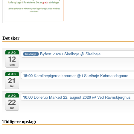
Det sker
AUG
Byfest 2026 i Skelhøje
@ Skelhøje
heldags
12
ons
AUG
15:00
Karolinepigerne kommer
@ i Skelhøje Købmandsgaard
21
fre
AUG
10:00
Dollerup Marked 22. august 2026
@ Ved Ravnsbjerghus
22
lør
Tidligere opslag: