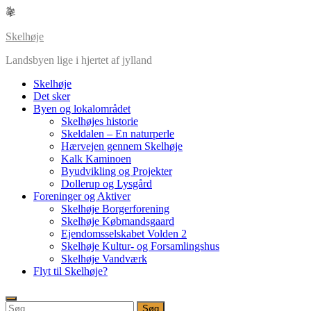
Skip
to
content
Skelhøje
Landsbyen lige i hjertet af jylland
Skelhøje
Det sker
Byen og lokalområdet
Skelhøjes historie
Skeldalen – En naturperle
Hærvejen gennem Skelhøje
Kalk Kaminoen
Byudvikling og Projekter
Dollerup og Lysgård
Foreninger og Aktiver
Skelhøje Borgerforening
Skelhøje Købmandsgaard
Ejendomsselskabet Volden 2
Skelhøje Kultur- og Forsamlingshus
Skelhøje Vandværk
Flyt til Skelhøje?
Søg