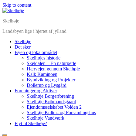
Skip to content
Skelhøje
Landsbyen lige i hjertet af jylland
Skelhøje
Det sker
Byen og lokalområdet
Skelhøjes historie
Skeldalen – En naturperle
Hærvejen gennem Skelhøje
Kalk Kaminoen
Byudvikling og Projekter
Dollerup og Lysgård
Foreninger og Aktiver
Skelhøje Borgerforening
Skelhøje Købmandsgaard
Ejendomsselskabet Volden 2
Skelhøje Kultur- og Forsamlingshus
Skelhøje Vandværk
Flyt til Skelhøje?