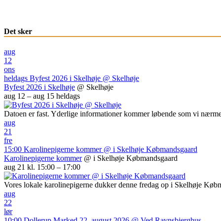
Det sker
aug
12
ons
heldags
Byfest 2026 i Skelhøje
@ Skelhøje
Byfest 2026 i Skelhøje
@ Skelhøje
aug 12 – aug 15
heldags
Datoen er fast. Yderlige informationer kommer løbende som vi nærme
aug
21
fre
15:00
Karolinepigerne kommer
@ i Skelhøje Købmandsgaard
Karolinepigerne kommer
@ i Skelhøje Købmandsgaard
aug 21 kl. 15:00 – 17:00
Vores lokale karolinepigerne dukker denne fredag op i Skelhøje Kø
aug
22
lør
10:00
Dollerup Marked 22. august 2026
@ Ved Ravnsbjerghus