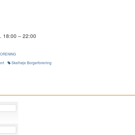
l. 18:00 – 22:00
s
FORENING
ent
Skelhøje Borgerforening