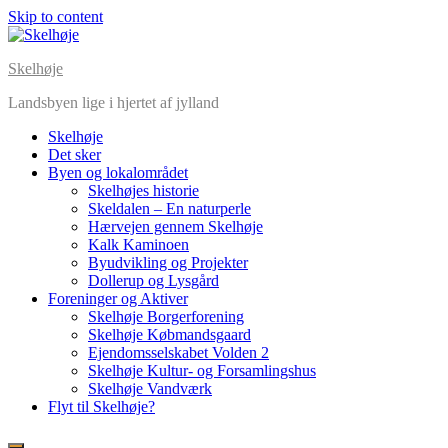
Skip to content
Skelhøje
Landsbyen lige i hjertet af jylland
Skelhøje
Det sker
Byen og lokalområdet
Skelhøjes historie
Skeldalen – En naturperle
Hærvejen gennem Skelhøje
Kalk Kaminoen
Byudvikling og Projekter
Dollerup og Lysgård
Foreninger og Aktiver
Skelhøje Borgerforening
Skelhøje Købmandsgaard
Ejendomsselskabet Volden 2
Skelhøje Kultur- og Forsamlingshus
Skelhøje Vandværk
Flyt til Skelhøje?