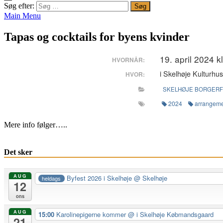
Søg efter:
Main Menu
Tapas og cocktails for byens kvinder
19. april 2024 k
HVORNÅR:
i Skelhøje Kulturhu
HVOR:
SKELHØJE BORGER
2024
arrangem
Mere info følger…..
Det sker
AUG
Byfest 2026 i Skelhøje
@ Skelhøje
heldags
12
ons
AUG
15:00
Karolinepigerne kommer
@ i Skelhøje Købmandsgaard
21