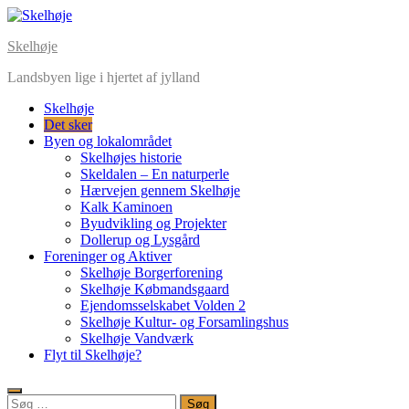
Skip
to
Skelhøje
content
Landsbyen lige i hjertet af jylland
Skelhøje
Det sker
Byen og lokalområdet
Skelhøjes historie
Skeldalen – En naturperle
Hærvejen gennem Skelhøje
Kalk Kaminoen
Byudvikling og Projekter
Dollerup og Lysgård
Foreninger og Aktiver
Skelhøje Borgerforening
Skelhøje Købmandsgaard
Ejendomsselskabet Volden 2
Skelhøje Kultur- og Forsamlingshus
Skelhøje Vandværk
Flyt til Skelhøje?
Søg