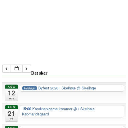
Det sker
AUG
Byfest 2026 i Skelhøje
@ Skelhøje
heldags
12
ons
AUG
15:00
Karolinepigerne kommer
@ i Skelhøje
21
Købmandsgaard
fre
AUG