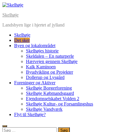
Skip
to
Skelhøje
content
Landsbyen lige i hjertet af jylland
Skelhøje
Det sker
Byen og lokalområdet
Skelhøjes historie
Skeldalen – En naturperle
Hærvejen gennem Skelhøje
Kalk Kaminoen
Byudvikling og Projekter
Dollerup og Lysgård
Foreninger og Aktiver
Skelhøje Borgerforening
Skelhøje Købmandsgaard
Ejendomsselskabet Volden 2
Skelhøje Kultur- og Forsamlingshus
Skelhøje Vandværk
Flyt til Skelhøje?
Søg