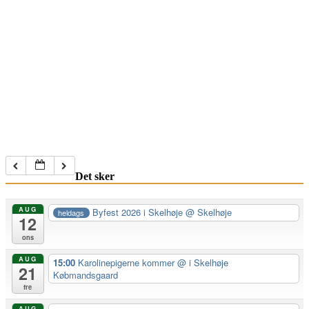
Det sker
AUG
Byfest 2026 i Skelhøje
@ Skelhøje
heldags
12
ons
AUG
15:00
Karolinepigerne kommer
@ i Skelhøje
21
Købmandsgaard
fre
AUG