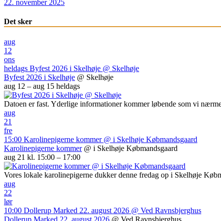
22. november 2025
Det sker
aug
12
ons
heldags
Byfest 2026 i Skelhøje
@ Skelhøje
Byfest 2026 i Skelhøje
@ Skelhøje
aug 12 – aug 15
heldags
Datoen er fast. Yderlige informationer kommer løbende som vi nærme
aug
21
fre
15:00
Karolinepigerne kommer
@ i Skelhøje Købmandsgaard
Karolinepigerne kommer
@ i Skelhøje Købmandsgaard
aug 21 kl. 15:00 – 17:00
Vores lokale karolinepigerne dukker denne fredag op i Skelhøje Kø
aug
22
lør
10:00
Dollerup Marked 22. august 2026
@ Ved Ravnsbjerghus
Dollerup Marked 22. august 2026
@ Ved Ravnsbjerghus