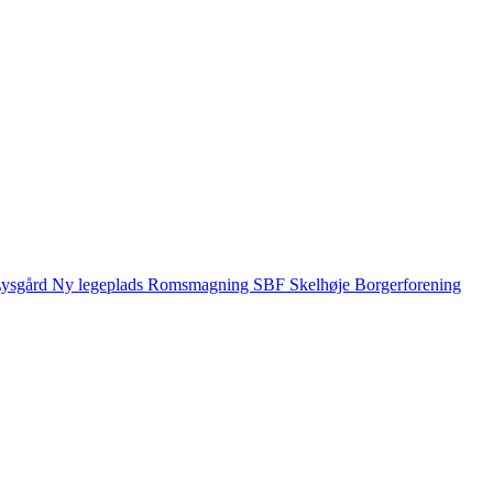
ysgård
Ny legeplads
Romsmagning
SBF
Skelhøje Borgerforening