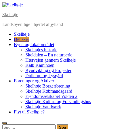
Skelhøje
Landsbyen lige i hjertet af jylland
Skelhøje
Det sker
Byen og lokalområdet
Skelhøjes historie
Skeldalen – En naturperle
Hærvejen gennem Skelhøje
Kalk Kaminoen
Byudvikling og Projekter
Dollerup og Lysgård
Foreninger og Aktiver
Skelhøje Borgerforening
Skelhøje Købmandsgaard
Ejendomsselskabet Volden 2
Skelhøje Kultur- og Forsamlingshus
Skelhøje Vandværk
Flyt til Skelhøje?