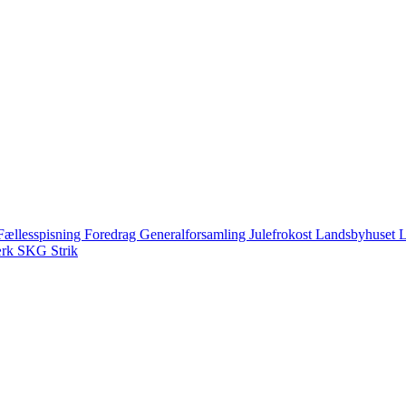
Fællesspisning
Foredrag
Generalforsamling
Julefrokost
Landsbyhuset
L
ærk
SKG
Strik