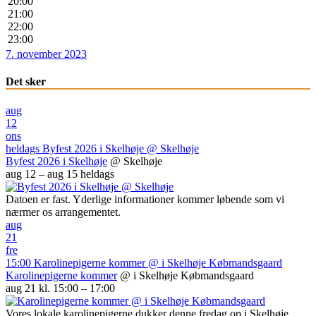
20:00
21:00
22:00
23:00
7. november 2023
Det sker
aug
12
ons
heldags
Byfest 2026 i Skelhøje
@ Skelhøje
Byfest 2026 i Skelhøje
@ Skelhøje
aug 12 – aug 15
heldags
Datoen er fast. Yderlige informationer kommer løbende som vi
nærmer os arrangementet.
aug
21
fre
15:00
Karolinepigerne kommer
@ i Skelhøje Købmandsgaard
Karolinepigerne kommer
@ i Skelhøje Købmandsgaard
aug 21 kl. 15:00 – 17:00
Vores lokale karolinepigerne dukker denne fredag op i Skelhøje