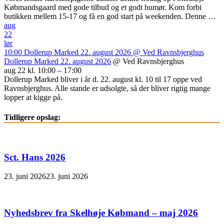
Købmandsgaard med gode tilbud og et godt humør. Kom forbi
butikken mellem 15-17 og få en god start på weekenden. Denne …
aug
22
lør
10:00
Dollerup Marked 22. august 2026
@ Ved Ravnsbjerghus
Dollerup Marked 22. august 2026
@ Ved Ravnsbjerghus
aug 22 kl. 10:00 – 17:00
Dollerup Marked bliver i år d. 22. august kl. 10 til 17 oppe ved
Ravnsbjerghus. Alle stande er udsolgte, så der bliver rigtig mange
lopper at kigge på.
Tidligere opslag:
Sct. Hans 2026
23. juni 2026
23. juni 2026
Nyhedsbrev fra Skelhøje Købmand – maj 2026