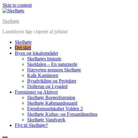
Skip to content
Skelhøje
Landsbyen lige i hjertet af jylland
Skelhøje
Det sker
Byen og lokalområdet
Skelhøjes historie
Skeldalen – En naturperle
Hærvejen gennem Skelhøje
Kalk Kaminoen
Byudvikling og Projekter
Dollerup og Lysgård
Foreninger og Aktiver
Skelhøje Borgerforening
Skelhøje Købmandsgaard
Ejendomsselskabet Volden 2
Skelhøje Kultur- og Forsamlingshus
Skelhøje Vandværk
Flyt til Skelhøje?