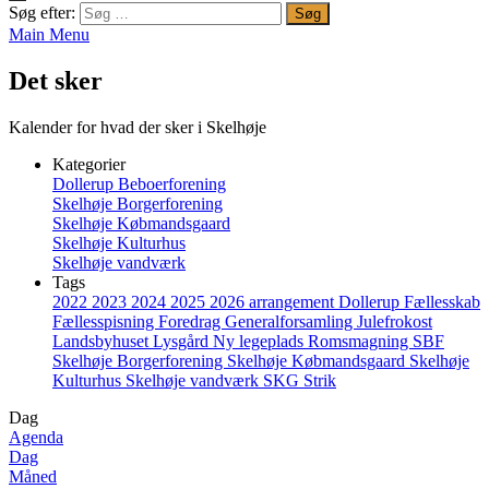
Søg efter:
Main Menu
Det sker
Kalender for hvad der sker i Skelhøje
Kategorier
Dollerup Beboerforening
Skelhøje Borgerforening
Skelhøje Købmandsgaard
Skelhøje Kulturhus
Skelhøje vandværk
Tags
2022
2023
2024
2025
2026
arrangement
Dollerup
Fællesskab
Fællesspisning
Foredrag
Generalforsamling
Julefrokost
Landsbyhuset
Lysgård
Ny legeplads
Romsmagning
SBF
Skelhøje Borgerforening
Skelhøje Købmandsgaard
Skelhøje
Kulturhus
Skelhøje vandværk
SKG
Strik
Dag
Agenda
Dag
Måned