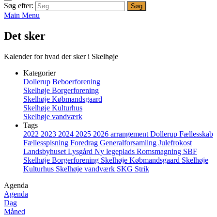
Søg efter:
Main Menu
Det sker
Kalender for hvad der sker i Skelhøje
Kategorier
Dollerup Beboerforening
Skelhøje Borgerforening
Skelhøje Købmandsgaard
Skelhøje Kulturhus
Skelhøje vandværk
Tags
2022
2023
2024
2025
2026
arrangement
Dollerup
Fællesskab
Fællesspisning
Foredrag
Generalforsamling
Julefrokost
Landsbyhuset
Lysgård
Ny legeplads
Romsmagning
SBF
Skelhøje Borgerforening
Skelhøje Købmandsgaard
Skelhøje
Kulturhus
Skelhøje vandværk
SKG
Strik
Agenda
Agenda
Dag
Måned