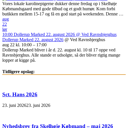
Vores lokale karolinepigerne dukker denne fredag op i Skelhøje
Købmandsgaard med gode tilbud og et godt humør. Kom forbi
butikken mellem 15-17 og få en god start på weekenden. Denne …
aug
22
lør
10:00
Dollerup Marked 22. august 2026
@ Ved Ravnsbjerghus
Dollerup Marked 22. august 2026
@ Ved Ravnsbjerghus
aug 22 kl. 10:00 – 17:00
Dollerup Marked bliver i år d. 22. august kl. 10 til 17 oppe ved
Ravnsbjerghus. Alle stande er udsolgte, så der bliver rigtig mange
lopper at kigge på.
Tidligere opslag:
Sct. Hans 2026
23. juni 2026
23. juni 2026
Nyhedsbrev fra Skelhøje Købmand – maj 2026