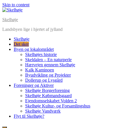
Skip to content
Skelhøje
Landsbyen lige i hjertet af jylland
Skelhøje
Det sker
Byen og lokalområdet
Skelhøjes historie
Skeldalen – En naturperle
Hærvejen gennem Skelhøje
Kalk Kaminoen
Byudvikling og Projekter
Dollerup og Lysgård
Foreninger og Aktiver
Skelhøje Borgerforening
Skelhøje Købmandsgaard
Ejendomsselskabet Volden 2
Skelhøje Kultur- og Forsamlingshus
Skelhøje Vandværk
Flyt til Skelhøje?