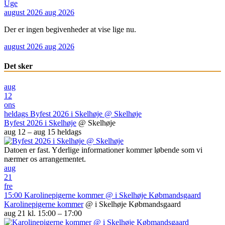
Uge
august 2026
aug 2026
Der er ingen begivenheder at vise lige nu.
august 2026
aug 2026
Det sker
aug
12
ons
heldags
Byfest 2026 i Skelhøje
@ Skelhøje
Byfest 2026 i Skelhøje
@ Skelhøje
aug 12 – aug 15
heldags
Datoen er fast. Yderlige informationer kommer løbende som vi
nærmer os arrangementet.
aug
21
fre
15:00
Karolinepigerne kommer
@ i Skelhøje Købmandsgaard
Karolinepigerne kommer
@ i Skelhøje Købmandsgaard
aug 21 kl. 15:00 – 17:00