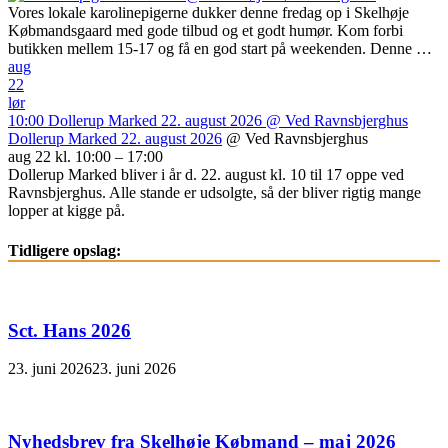
Vores lokale karolinepigerne dukker denne fredag op i Skelhøje
Købmandsgaard med gode tilbud og et godt humør. Kom forbi
butikken mellem 15-17 og få en god start på weekenden. Denne …
aug
22
lør
10:00
Dollerup Marked 22. august 2026
@ Ved Ravnsbjerghus
Dollerup Marked 22. august 2026
@ Ved Ravnsbjerghus
aug 22 kl. 10:00 – 17:00
Dollerup Marked bliver i år d. 22. august kl. 10 til 17 oppe ved
Ravnsbjerghus. Alle stande er udsolgte, så der bliver rigtig mange
lopper at kigge på.
Tidligere opslag:
Sct. Hans 2026
23. juni 2026
23. juni 2026
Nyhedsbrev fra Skelhøje Købmand – maj 2026