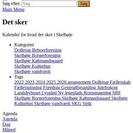
Søg efter:
Main Menu
Det sker
Kalender for hvad der sker i Skelhøje
Kategorier
Dollerup Beboerforening
Skelhøje Borgerforening
Skelhøje Købmandsgaard
Skelhøje Kulturhus
Skelhøje vandværk
Tags
2022
2023
2024
2025
2026
arrangement
Dollerup
Fællesskab
Fællesspisning
Foredrag
Generalforsamling
Julefrokost
Landsbyhuset
Lysgård
Ny legeplads
Romsmagning
SBF
Skelhøje Borgerforening
Skelhøje Købmandsgaard
Skelhøje
Kulturhus
Skelhøje vandværk
SKG
Strik
Agenda
Agenda
Dag
Måned