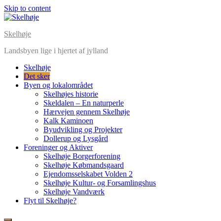
Skip to content
Skelhøje
Landsbyen lige i hjertet af jylland
Skelhøje
Det sker
Byen og lokalområdet
Skelhøjes historie
Skeldalen – En naturperle
Hærvejen gennem Skelhøje
Kalk Kaminoen
Byudvikling og Projekter
Dollerup og Lysgård
Foreninger og Aktiver
Skelhøje Borgerforening
Skelhøje Købmandsgaard
Ejendomsselskabet Volden 2
Skelhøje Kultur- og Forsamlingshus
Skelhøje Vandværk
Flyt til Skelhøje?