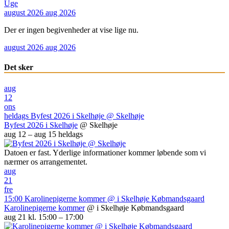
Uge
august 2026
aug 2026
Der er ingen begivenheder at vise lige nu.
august 2026
aug 2026
Det sker
aug
12
ons
heldags
Byfest 2026 i Skelhøje
@ Skelhøje
Byfest 2026 i Skelhøje
@ Skelhøje
aug 12 – aug 15
heldags
Datoen er fast. Yderlige informationer kommer løbende som vi
nærmer os arrangementet.
aug
21
fre
15:00
Karolinepigerne kommer
@ i Skelhøje Købmandsgaard
Karolinepigerne kommer
@ i Skelhøje Købmandsgaard
aug 21 kl. 15:00 – 17:00