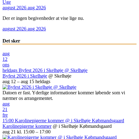
Uge
august 2026
aug 2026
Der er ingen begivenheder at vise lige nu.
august 2026
aug 2026
Det sker
aug
12
ons
heldags
Byfest 2026 i Skelhøje
@ Skelhøje
Byfest 2026 i Skelhøje
@ Skelhøje
aug 12 – aug 15
heldags
Datoen er fast. Yderlige informationer kommer løbende som vi
nærmer os arrangementet.
aug
21
fre
15:00
Karolinepigerne kommer
@ i Skelhøje Købmandsgaard
Karolinepigerne kommer
@ i Skelhøje Købmandsgaard
aug 21 kl. 15:00 – 17:00