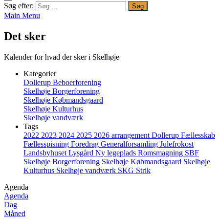
Søg efter:
Main Menu
Det sker
Kalender for hvad der sker i Skelhøje
Kategorier
Dollerup Beboerforening
Skelhøje Borgerforening
Skelhøje Købmandsgaard
Skelhøje Kulturhus
Skelhøje vandværk
Tags
2022
2023
2024
2025
2026
arrangement
Dollerup
Fællesskab
Fællesspisning
Foredrag
Generalforsamling
Julefrokost
Landsbyhuset
Lysgård
Ny legeplads
Romsmagning
SBF
Skelhøje Borgerforening
Skelhøje Købmandsgaard
Skelhøje
Kulturhus
Skelhøje vandværk
SKG
Strik
Agenda
Agenda
Dag
Måned