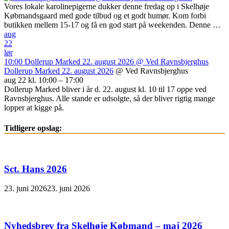
Vores lokale karolinepigerne dukker denne fredag op i Skelhøje
Købmandsgaard med gode tilbud og et godt humør. Kom forbi
butikken mellem 15-17 og få en god start på weekenden. Denne …
aug
22
lør
10:00
Dollerup Marked 22. august 2026
@ Ved Ravnsbjerghus
Dollerup Marked 22. august 2026
@ Ved Ravnsbjerghus
aug 22 kl. 10:00 – 17:00
Dollerup Marked bliver i år d. 22. august kl. 10 til 17 oppe ved
Ravnsbjerghus. Alle stande er udsolgte, så der bliver rigtig mange
lopper at kigge på.
Tidligere opslag:
Sct. Hans 2026
23. juni 2026
23. juni 2026
Nyhedsbrev fra Skelhøje Købmand – maj 2026