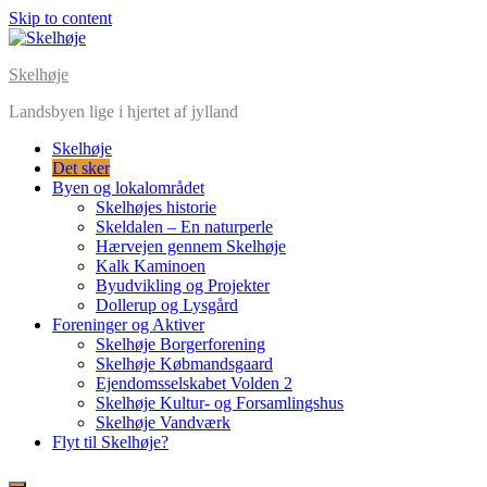
Skip to content
Skelhøje
Landsbyen lige i hjertet af jylland
Skelhøje
Det sker
Byen og lokalområdet
Skelhøjes historie
Skeldalen – En naturperle
Hærvejen gennem Skelhøje
Kalk Kaminoen
Byudvikling og Projekter
Dollerup og Lysgård
Foreninger og Aktiver
Skelhøje Borgerforening
Skelhøje Købmandsgaard
Ejendomsselskabet Volden 2
Skelhøje Kultur- og Forsamlingshus
Skelhøje Vandværk
Flyt til Skelhøje?