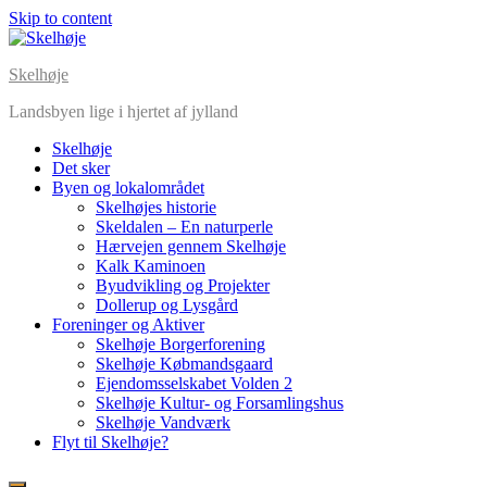
Skip to content
Skelhøje
Landsbyen lige i hjertet af jylland
Skelhøje
Det sker
Byen og lokalområdet
Skelhøjes historie
Skeldalen – En naturperle
Hærvejen gennem Skelhøje
Kalk Kaminoen
Byudvikling og Projekter
Dollerup og Lysgård
Foreninger og Aktiver
Skelhøje Borgerforening
Skelhøje Købmandsgaard
Ejendomsselskabet Volden 2
Skelhøje Kultur- og Forsamlingshus
Skelhøje Vandværk
Flyt til Skelhøje?