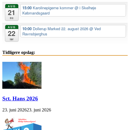
AUG
15:00
Karolinepigerne kommer
@ i Skelhøje
21
Købmandsgaard
fre
AUG
10:00
Dollerup Marked 22. august 2026
@ Ved
22
Ravnsbjerghus
lør
Tidligere opslag:
Sct. Hans 2026
23. juni 2026
23. juni 2026