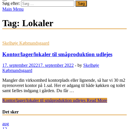
Søg efter:
Main Menu
Tag:
Lokaler
Skelhøje Købmandsgaard
Kontor/lager/lokaler til småproduktion udlejes
17. september 2022
17. september 2022
-
by
Skelhøje
Købmandsgaard
Mangler din virksomhed kontorplads eller lignende, så har vi 30 m2
nyrenoveret kontor på 1.sal. Her er adgang til både køkken og toilet
samt fælles indgang i gården. Du får …
Kontor/lager/lokaler til småproduktion udlejes
Read More
Det sker
aug
12