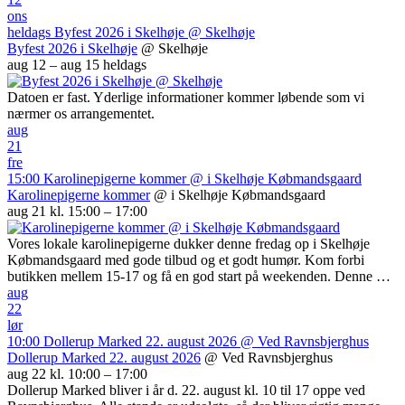
ons
heldags
Byfest 2026 i Skelhøje
@ Skelhøje
Byfest 2026 i Skelhøje
@ Skelhøje
aug 12 – aug 15
heldags
Datoen er fast. Yderlige informationer kommer løbende som vi
nærmer os arrangementet.
aug
21
fre
15:00
Karolinepigerne kommer
@ i Skelhøje Købmandsgaard
Karolinepigerne kommer
@ i Skelhøje Købmandsgaard
aug 21 kl. 15:00 – 17:00
Vores lokale karolinepigerne dukker denne fredag op i Skelhøje
Købmandsgaard med gode tilbud og et godt humør. Kom forbi
butikken mellem 15-17 og få en god start på weekenden. Denne …
aug
22
lør
10:00
Dollerup Marked 22. august 2026
@ Ved Ravnsbjerghus
Dollerup Marked 22. august 2026
@ Ved Ravnsbjerghus
aug 22 kl. 10:00 – 17:00
Dollerup Marked bliver i år d. 22. august kl. 10 til 17 oppe ved