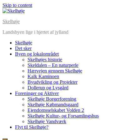
Skip to content
Skelhøje
Landsbyen lige i hjertet af jylland
Skelhøje
Det sker
Byen og lokalområdet
Skelhøjes historie
Skeldalen – En naturperle
Hærvejen gennem Skelhøje
Kalk Kaminoen
Byudvikling og Projekter
Dollerup og Lysgård
Foreninger og Aktiver
Skelhøje Borgerforening
Skelhøje Købmandsgaard
Ejendomsselskabet Volden 2
Skelhøje Kultur- og Forsamlingshus
Skelhøje Vandværk
Flyt til Skelhøje?