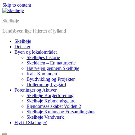
Skip to content
Skelhøje
Landsbyen lige i hjertet af jylland
Skelhøje
Det sker
Byen og lokalområdet
Skelhøjes historie
Skeldalen – En naturperle
Hærvejen gennem Skelhøje
Kalk Kaminoen
Byudvikling og Projekter
Dollerup og Lysgård
Foreninger og Aktiver
Skelhøje Borgerforening
Skelhøje Købmandsgaard
Ejendomsselskabet Volden 2
Skelhøje Kultur- og Forsamlingshus
Skelhøje Vandværk
Flyt til Skelhøje?