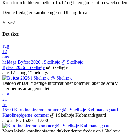
Kom forbi butikken mellem 15-17 og få en god start på weekenden.
Denne fredag er karolinepigerne Ulla og Irma
Vi ses!
Det sker
aug
12
ons
heldags
Byfest 2026 i Skelhøje
@ Skelhøje
Byfest 2026 i Skelhøje
@ Skelhøje
aug 12 – aug 15
heldags
Datoen er fast. Yderlige informationer kommer løbende som vi
nærmer os arrangementet.
aug
21
fre
15:00
Karolinepigerne kommer
@ i Skelhøje Købmandsgaard
Karolinepigerne kommer
@ i Skelhøje Købmandsgaard
aug 21 kl. 15:00 – 17:00
Vores lokale karolinepigerne dukker denne fredag op i Skelhøje