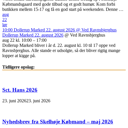
Købmandsgaard med gode tilbud og et godt humør. Kom forbi
butikken mellem 15-17 og få en god start på weekenden. Denne …
aug
22
lør
10:00
Dollerup Marked 22. august 2026
@ Ved Ravnsbjerghus
Dollerup Marked 22. august 2026
@ Ved Ravnsbjerghus
aug 22 kl. 10:00 – 17:00
Dollerup Marked bliver i år d. 22. august kl. 10 til 17 oppe ved
Ravnsbjerghus. Alle stande er udsolgte, så der bliver rigtig mange
lopper at kigge på.
Tidligere opslag:
Sct. Hans 2026
23. juni 2026
23. juni 2026
Nyhedsbrev fra Skelhøje Købmand – maj 2026