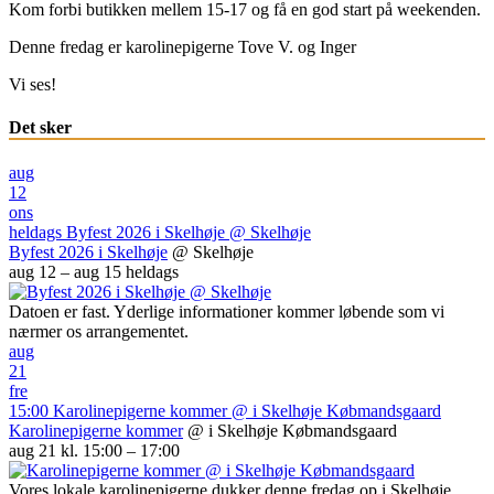
Kom forbi butikken mellem 15-17 og få en god start på weekenden.
Denne fredag er karolinepigerne Tove V. og Inger
Vi ses!
Det sker
aug
12
ons
heldags
Byfest 2026 i Skelhøje
@ Skelhøje
Byfest 2026 i Skelhøje
@ Skelhøje
aug 12 – aug 15
heldags
Datoen er fast. Yderlige informationer kommer løbende som vi
nærmer os arrangementet.
aug
21
fre
15:00
Karolinepigerne kommer
@ i Skelhøje Købmandsgaard
Karolinepigerne kommer
@ i Skelhøje Købmandsgaard
aug 21 kl. 15:00 – 17:00
Vores lokale karolinepigerne dukker denne fredag op i Skelhøje