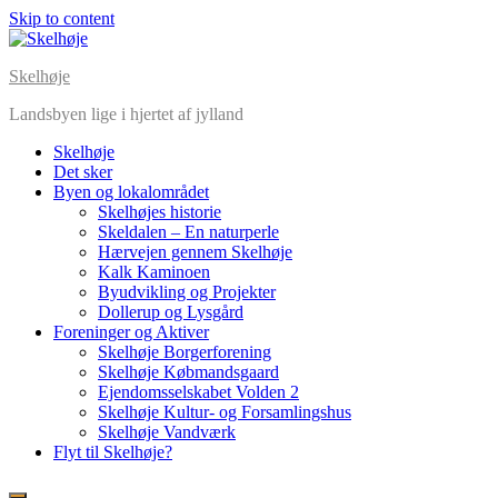
Skip to content
Skelhøje
Landsbyen lige i hjertet af jylland
Skelhøje
Det sker
Byen og lokalområdet
Skelhøjes historie
Skeldalen – En naturperle
Hærvejen gennem Skelhøje
Kalk Kaminoen
Byudvikling og Projekter
Dollerup og Lysgård
Foreninger og Aktiver
Skelhøje Borgerforening
Skelhøje Købmandsgaard
Ejendomsselskabet Volden 2
Skelhøje Kultur- og Forsamlingshus
Skelhøje Vandværk
Flyt til Skelhøje?