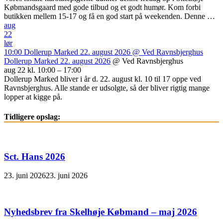
Købmandsgaard med gode tilbud og et godt humør. Kom forbi
butikken mellem 15-17 og få en god start på weekenden. Denne …
aug
22
lør
10:00
Dollerup Marked 22. august 2026
@ Ved Ravnsbjerghus
Dollerup Marked 22. august 2026
@ Ved Ravnsbjerghus
aug 22 kl. 10:00 – 17:00
Dollerup Marked bliver i år d. 22. august kl. 10 til 17 oppe ved
Ravnsbjerghus. Alle stande er udsolgte, så der bliver rigtig mange
lopper at kigge på.
Tidligere opslag:
Sct. Hans 2026
23. juni 2026
23. juni 2026
Nyhedsbrev fra Skelhøje Købmand – maj 2026