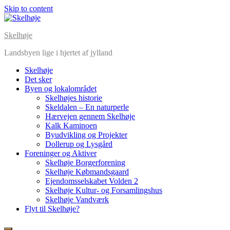
Skip to content
Skelhøje
Landsbyen lige i hjertet af jylland
Skelhøje
Det sker
Byen og lokalområdet
Skelhøjes historie
Skeldalen – En naturperle
Hærvejen gennem Skelhøje
Kalk Kaminoen
Byudvikling og Projekter
Dollerup og Lysgård
Foreninger og Aktiver
Skelhøje Borgerforening
Skelhøje Købmandsgaard
Ejendomsselskabet Volden 2
Skelhøje Kultur- og Forsamlingshus
Skelhøje Vandværk
Flyt til Skelhøje?