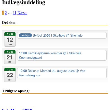
Indlægsinddeling
1
2
…
11
Næste
Det sker
AUG
Byfest 2026 i Skelhøje
@ Skelhøje
heldags
12
ons
AUG
15:00
Karolinepigerne kommer
@ i Skelhøje
21
Købmandsgaard
fre
AUG
10:00
Dollerup Marked 22. august 2026
@ Ved
22
Ravnsbjerghus
lør
Tidligere opslag: