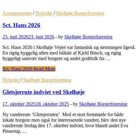
Arrangementer
/
Nyheder
/
Skelhøje Borgerforening
Sct. Hans 2026
23. juni 2026
23. juni 2026
-
by
Skelhøje Borgerforening
Sct. Hans 2026 i Skelhøje Vejret var fantastisk og stemningen ligeså.
En rigtig hyggelig aften med båltale af Kjeld Bitsch, og rigtig
hyggeligt samvær med borgere og andet godtfolk fra …
Sct. Hans 2026
Read More
Nyheder
/
Skelhøje Borgerforening
Gletsjerrute indviet ved Skelhøje
17. oktober 2025
18. oktober 2025
-
by
Skelhøje Borgerforening
Ny vandrerute ‘Gletsjerruten’ Med et stort fremmøde for både
lokale borgere men også for interesserede vandrer, blev den nye
vandrerute fredag den 17. oktober indviet, hvor blandt andet Eva
Pinnerup, …