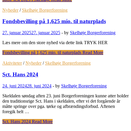
Nyheder
/
Skelhøje Borgerforening
Fondsbevilling på 1,625 mio. til naturplads
27. januar 2025
27. januar 2025
-
by
Skelhøje Borgerforening
Læs mere om den store nyhed via dette link TRYK HER
Fondsbevilling på 1,625 mio. til naturplads
Read More
Aktiviteter
/
Nyheder
/
Skelhøje Borgerforening
Sct. Hans 2024
24. juni 2024
28. juni 2024
-
by
Skelhøje Borgerforening
Skeldalen søndag aften 23. juni Borgerforeningen kunne atter holder
den traditionsrige Sct. Hans i skeldalen, efter vi det forgående år
måtte springe over pga. tørke og afbrændingsforbud. Aftenen
foregik helt …
Sct. Hans 2024
Read More