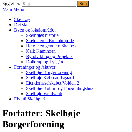
Søg efter:
Main Menu
Skelhøje
Det sker
Byen og lokalområdet
Skelhøjes historie
Skeldalen – En naturperle
Hærvejen gennem Skelhøje
Kalk Kaminoen
Byudvikling og Projekter
Dollerup og Lysgård
Foreninger og Aktiver
Skelhøje Borgerforening
Skelhøje Købmandsgaard
Ejendomsselskabet Volden 2
Skelhøje Kultur- og Forsamlingshus
Skelhøje Vandværk
Flyt til Skelhøje?
Forfatter:
Skelhøje
Borgerforening