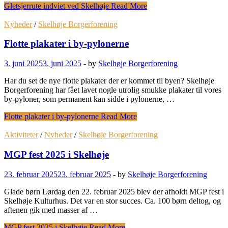
Gletsjerrute indviet ved Skelhøje
Read More
Nyheder
/
Skelhøje Borgerforening
Flotte plakater i by-pylonerne
3. juni 2025
3. juni 2025
-
by
Skelhøje Borgerforening
Har du set de nye flotte plakater der er kommet til byen? Skelhøje
Borgerforening har fået lavet nogle utrolig smukke plakater til vores
by-pyloner, som permanent kan sidde i pylonerne, …
Flotte plakater i by-pylonerne
Read More
Aktiviteter
/
Nyheder
/
Skelhøje Borgerforening
MGP fest 2025 i Skelhøje
23. februar 2025
23. februar 2025
-
by
Skelhøje Borgerforening
Glade børn Lørdag den 22. februar 2025 blev der afholdt MGP fest i
Skelhøje Kulturhus. Det var en stor succes. Ca. 100 børn deltog, og
aftenen gik med masser af …
MGP fest 2025 i Skelhøje
Read More