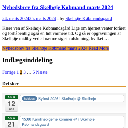
Nyhedsbrev fra Skelhøje Købmand marts 2024
24. marts 2024
25. marts 2024
-
by
Skelhøje Købmandsgaard
Kære ven af Skelhøje Købmandsgård Lige om hjørnet venter foråret
og forhåbentlig også en lidt varmere tid. Og så er opgravningen af
Skelhøje midtby ved at nærme sig sin afslutning, hvilket …
Nyhedsbrev fra Skelhøje Købmand marts 2024
Read More
Indlægsinddeling
Forrige
1
2
3
…
5
Næste
Det sker
AUG
Byfest 2026 i Skelhøje
@ Skelhøje
heldags
12
ons
AUG
15:00
Karolinepigerne kommer
@ i Skelhøje
21
Købmandsgaard