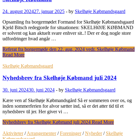
24. august 2024
27. januar 2025
-
by
Skelhøje Købmandsgaard
Opsamling fra borgermødet Formand for Skelhøje Købmandsgaard
Kjeld Bitsch redegjorde for situationen: SKELHØJE KØBMAND
er solvent og kan aktuelt svare enhver sit..! Der er dog nogle store
udfordringer hvad angår …
Referat fra borgermøde den 22. aug. 2024 vedr. Skelhøje Købmand
Read More
Skelhøje Købmandsgaard
Nyhedsbrev fra Skelhøje Købmand juli 2024
30. juni 2024
30. juni 2024
-
by
Skelhøje Købmandsgaard
Kære ven af Skelhøje Købmandsgård Så er sommeren over os, og
inden sommerferien for alvor sætter ind, så er det atter tid til et
nyhedsbrev til jer. Her giver vi …
Nyhedsbrev fra Skelhøje Købmand juli 2024
Read More
Aktiviteter
/
Arrangementer
/
Foreninger
/
Nyheder
/
Skelhøje
Købmandsgaard