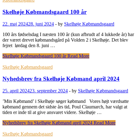
Skelhøje Købmandsgaard 100 år
22. maj 2024
28. juni 2024
-
by
Skelhøje Købmandsgaard
100 års fødselsdag I næsten 100 år (kun afbrudt af 4 lukkede år) har
der været drevet købmandsgård på Volden 2 i Skelhøje. Det blev
fejret lørdag den 8. juni …
Skelhøje Købmandsgaard 100 år
Read More
Skelhøje Købmandsgaard
Nyhedsbrev fra Skelhøje Købmand april 2024
25. april 2024
23. september 2024
-
by
Skelhøje Købmandsgaard
’Min Købmand’ i Skelhøje søger købmand Vores højt værdsatte
købmand gennem det sidste års tid, Poul Claumarch, har valgt at
tiden er inde til at give ansvaret videre. Skelhøje …
Nyhedsbrev fra Skelhøje Købmand april 2024
Read More
Skelhøje Købmandsgaard