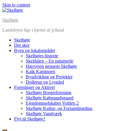
Skip to content
Skelhøje
Landsbyen lige i hjertet af jylland
Skelhøje
Det sker
Byen og lokalområdet
Skelhøjes historie
Skeldalen – En naturperle
Hærvejen gennem Skelhøje
Kalk Kaminoen
Byudvikling og Projekter
Dollerup og Lysgård
Foreninger og Aktiver
Skelhøje Borgerforening
Skelhøje Købmandsgaard
Ejendomsselskabet Volden 2
Skelhøje Kultur- og Forsamlingshus
Skelhøje Vandværk
Flyt til Skelhøje?