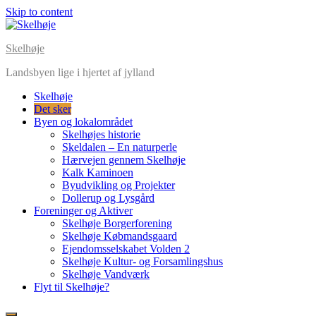
Skip to content
Skelhøje
Landsbyen lige i hjertet af jylland
Skelhøje
Det sker
Byen og lokalområdet
Skelhøjes historie
Skeldalen – En naturperle
Hærvejen gennem Skelhøje
Kalk Kaminoen
Byudvikling og Projekter
Dollerup og Lysgård
Foreninger og Aktiver
Skelhøje Borgerforening
Skelhøje Købmandsgaard
Ejendomsselskabet Volden 2
Skelhøje Kultur- og Forsamlingshus
Skelhøje Vandværk
Flyt til Skelhøje?