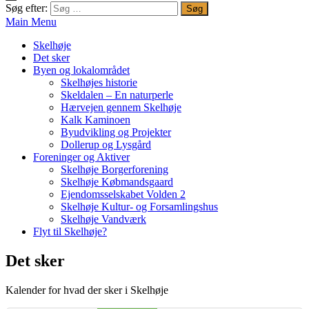
Søg efter:
Main Menu
Skelhøje
Det sker
Byen og lokalområdet
Skelhøjes historie
Skeldalen – En naturperle
Hærvejen gennem Skelhøje
Kalk Kaminoen
Byudvikling og Projekter
Dollerup og Lysgård
Foreninger og Aktiver
Skelhøje Borgerforening
Skelhøje Købmandsgaard
Ejendomsselskabet Volden 2
Skelhøje Kultur- og Forsamlingshus
Skelhøje Vandværk
Flyt til Skelhøje?
Det sker
Kalender for hvad der sker i Skelhøje