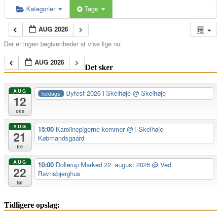
Kategorier
Tags
AUG 2026
Der er ingen begivenheder at vise lige nu.
AUG 2026
Det sker
AUG
Byfest 2026 i Skelhøje
@ Skelhøje
heldags
12
ons
AUG
15:00
Karolinepigerne kommer
@ i Skelhøje
21
Købmandsgaard
fre
AUG
10:00
Dollerup Marked 22. august 2026
@ Ved
22
Ravnsbjerghus
lør
Tidligere opslag: