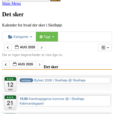
efter:
Main Menu
Det sker
Kalender for hvad der sker i Skelhøje
Kategorier
Tags
AUG 2026
Der er ingen begivenheder at vise lige nu.
AUG 2026
Det sker
AUG
Byfest 2026 i Skelhøje
@ Skelhøje
heldags
12
ons
AUG
15:00
Karolinepigerne kommer
@ i Skelhøje
21
Købmandsgaard
fre