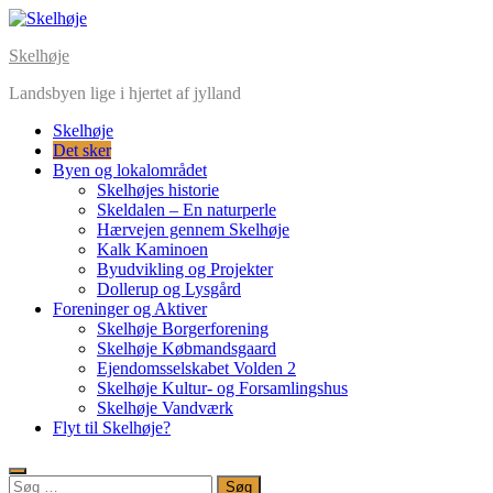
Skip
to
Skelhøje
content
Landsbyen lige i hjertet af jylland
Skelhøje
Det sker
Byen og lokalområdet
Skelhøjes historie
Skeldalen – En naturperle
Hærvejen gennem Skelhøje
Kalk Kaminoen
Byudvikling og Projekter
Dollerup og Lysgård
Foreninger og Aktiver
Skelhøje Borgerforening
Skelhøje Købmandsgaard
Ejendomsselskabet Volden 2
Skelhøje Kultur- og Forsamlingshus
Skelhøje Vandværk
Flyt til Skelhøje?
Søg