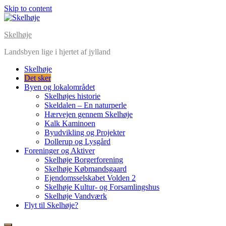
Skip to content
Skelhøje
Landsbyen lige i hjertet af jylland
Skelhøje
Det sker
Byen og lokalområdet
Skelhøjes historie
Skeldalen – En naturperle
Hærvejen gennem Skelhøje
Kalk Kaminoen
Byudvikling og Projekter
Dollerup og Lysgård
Foreninger og Aktiver
Skelhøje Borgerforening
Skelhøje Købmandsgaard
Ejendomsselskabet Volden 2
Skelhøje Kultur- og Forsamlingshus
Skelhøje Vandværk
Flyt til Skelhøje?