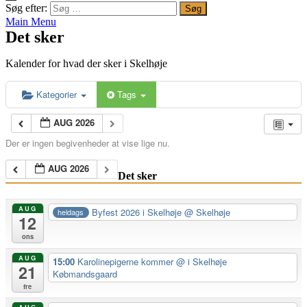
Søg efter:
Main Menu
Det sker
Kalender for hvad der sker i Skelhøje
Kategorier
Tags
AUG 2026
Der er ingen begivenheder at vise lige nu.
AUG 2026
Det sker
AUG
Byfest 2026 i Skelhøje
@ Skelhøje
heldags
12
ons
AUG
15:00
Karolinepigerne kommer
@ i Skelhøje
21
Købmandsgaard
fre