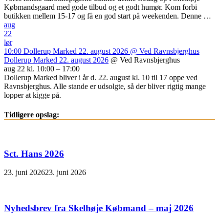
Købmandsgaard med gode tilbud og et godt humør. Kom forbi
butikken mellem 15-17 og få en god start på weekenden. Denne …
aug
22
lør
10:00
Dollerup Marked 22. august 2026
@ Ved Ravnsbjerghus
Dollerup Marked 22. august 2026
@ Ved Ravnsbjerghus
aug 22 kl. 10:00 – 17:00
Dollerup Marked bliver i år d. 22. august kl. 10 til 17 oppe ved
Ravnsbjerghus. Alle stande er udsolgte, så der bliver rigtig mange
lopper at kigge på.
Tidligere opslag:
Sct. Hans 2026
23. juni 2026
23. juni 2026
Nyhedsbrev fra Skelhøje Købmand – maj 2026