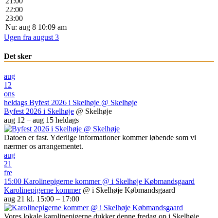
21:00
22:00
23:00
Nu: aug 8 10:09 am
Ugen fra august 3
Det sker
aug
12
ons
heldags
Byfest 2026 i Skelhøje
@ Skelhøje
Byfest 2026 i Skelhøje
@ Skelhøje
aug 12 – aug 15
heldags
Datoen er fast. Yderlige informationer kommer løbende som vi
nærmer os arrangementet.
aug
21
fre
15:00
Karolinepigerne kommer
@ i Skelhøje Købmandsgaard
Karolinepigerne kommer
@ i Skelhøje Købmandsgaard
aug 21 kl. 15:00 – 17:00
Vores lokale karolinepigerne dukker denne fredag op i Skelhøje