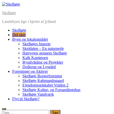
Skelhøje
Landsbyen lige i hjertet af jylland
Skelhøje
Det sker
Byen og lokalområdet
Skelhøjes historie
Skeldalen – En naturperle
Hærvejen gennem Skelhøje
Kalk Kaminoen
Byudvikling og Projekter
Dollerup og Lysgård
Foreninger og Aktiver
Skelhøje Borgerforening
Skelhøje Købmandsgaard
Ejendomsselskabet Volden 2
Skelhøje Kultur- og Forsamlingshus
Skelhøje Vandværk
Flyt til Skelhøje?