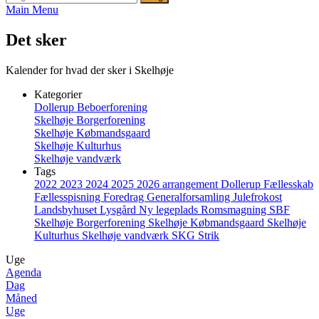
Main Menu
Det sker
Kalender for hvad der sker i Skelhøje
Kategorier
Dollerup Beboerforening
Skelhøje Borgerforening
Skelhøje Købmandsgaard
Skelhøje Kulturhus
Skelhøje vandværk
Tags
2022
2023
2024
2025
2026
arrangement
Dollerup
Fællesskab
Fællesspisning
Foredrag
Generalforsamling
Julefrokost
Landsbyhuset
Lysgård
Ny legeplads
Romsmagning
SBF
Skelhøje Borgerforening
Skelhøje Købmandsgaard
Skelhøje
Kulturhus
Skelhøje vandværk
SKG
Strik
Uge
Agenda
Dag
Måned
Uge