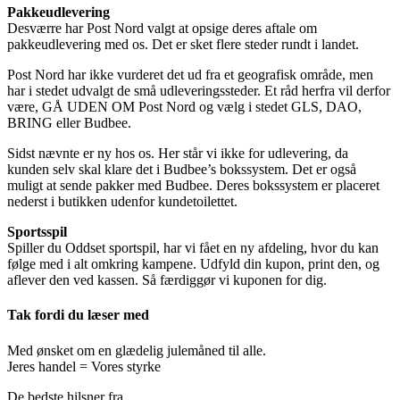
Pakkeudlevering
Desværre har Post Nord valgt at opsige deres aftale om
pakkeudlevering med os. Det er sket flere steder rundt i landet.
Post Nord har ikke vurderet det ud fra et geografisk område, men
har i stedet udvalgt de små udleveringssteder. Et råd herfra vil derfor
være, GÅ UDEN OM Post Nord og vælg i stedet GLS, DAO,
BRING eller Budbee.
Sidst nævnte er ny hos os. Her står vi ikke for udlevering, da
kunden selv skal klare det i Budbee’s bokssystem. Det er også
muligt at sende pakker med Budbee. Deres bokssystem er placeret
nederst i butikken udenfor kundetoilettet.
Sportsspil
Spiller du Oddset sportspil, har vi fået en ny afdeling, hvor du kan
følge med i alt omkring kampene. Udfyld din kupon, print den, og
aflever den ved kassen. Så færdiggør vi kuponen for dig.
Tak fordi du læser med
Med ønsket om en glædelig julemåned til alle.
Jeres handel = Vores styrke
De bedste hilsner fra