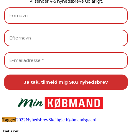
Vi sender 4-5 nyhedsbreve ud årligt.
Tagged
2022
Nyhedsbrev
Skelhøje Købmandsgaard
Det sker