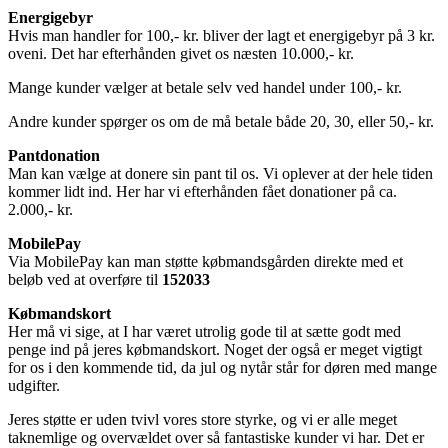
Energigebyr
Hvis man handler for 100,- kr. bliver der lagt et energigebyr på 3 kr.
oveni. Det har efterhånden givet os næsten 10.000,- kr.
Mange kunder vælger at betale selv ved handel under 100,- kr.
Andre kunder spørger os om de må betale både 20, 30, eller 50,- kr.
Pantdonation
Man kan vælge at donere sin pant til os. Vi oplever at der hele tiden
kommer lidt ind. Her har vi efterhånden fået donationer på ca.
2.000,- kr.
MobilePay
Via MobilePay kan man støtte købmandsgården direkte med et
beløb ved at overføre til
152033
Købmandskort
Her må vi sige, at I har været utrolig gode til at sætte godt med
penge ind på jeres købmandskort. Noget der også er meget vigtigt
for os i den kommende tid, da jul og nytår står for døren med mange
udgifter.
Jeres støtte er uden tvivl vores store styrke, og vi er alle meget
taknemlige og overvældet over så fantastiske kunder vi har. Det er