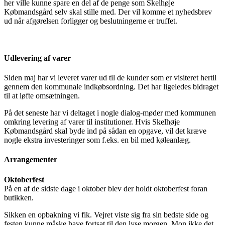
her ville kunne spare en del af de penge som Skelhøje
Købmandsgård selv skal stille med. Der vil komme et nyhedsbrev
ud når afgørelsen forligger og beslutningerne er truffet.
Udlevering af varer
Siden maj har vi leveret varer ud til de kunder som er visiteret hertil
gennem den kommunale indkøbsordning. Det har ligeledes bidraget
til at løfte omsætningen.
På det seneste har vi deltaget i nogle dialog-møder med kommunen
omkring levering af varer til institutioner. Hvis Skelhøje
Købmandsgård skal byde ind på sådan en opgave, vil det kræve
nogle ekstra investeringer som f.eks. en bil med køleanlæg.
Arrangementer
Oktoberfest
På en af de sidste dage i oktober blev der holdt oktoberfest foran
butikken.
Sikken en opbakning vi fik. Vejret viste sig fra sin bedste side og
festen kunne måske have fortsat til den lyse morgen. Mon ikke det