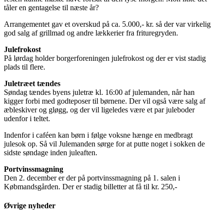
tåler en gentagelse til næste år?
Arrangementet gav et overskud på ca. 5.000,- kr. så der var virkelig
god salg af grillmad og andre lækkerier fra frituregryden.
Julefrokost
På lørdag holder borgerforeningen julefrokost og der er vist stadig
plads til flere.
Juletræet tændes
Søndag tændes byens juletræ kl. 16:00 af julemanden, når han
kigger forbi med godteposer til børnene. Der vil også være salg af
æbleskiver og gløgg, og der vil ligeledes være et par juleboder
udenfor i teltet.
Indenfor i caféen kan børn i følge voksne hænge en medbragt
julesok op. Så vil Julemanden sørge for at putte noget i sokken de
sidste søndage inden juleaften.
Portvinssmagning
Den 2. december er der på portvinssmagning på 1. salen i
Købmandsgården. Der er stadig billetter at få til kr. 250,-
Øvrige nyheder