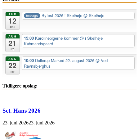
AUG
Byfest 2026 i Skelhøje
@ Skelhøje
heldags
12
ons
AUG
15:00
Karolinepigerne kommer
@ i Skelhøje
21
Købmandsgaard
fre
AUG
10:00
Dollerup Marked 22. august 2026
@ Ved
22
Ravnsbjerghus
lør
Tidligere opslag:
Sct. Hans 2026
23. juni 2026
23. juni 2026