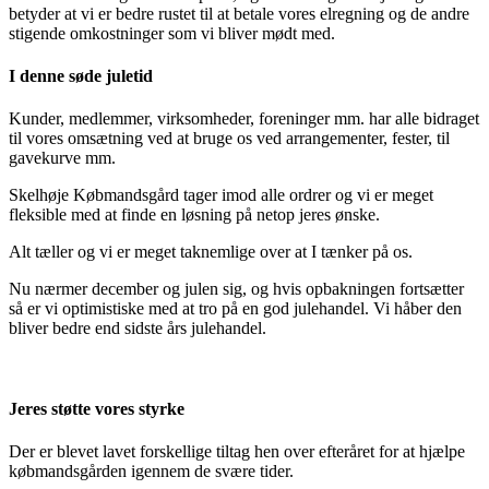
betyder at vi er bedre rustet til at betale vores elregning og de andre
stigende omkostninger som vi bliver mødt med.
I denne søde juletid
Kunder, medlemmer, virksomheder, foreninger mm. har alle bidraget
til vores omsætning ved at bruge os ved arrangementer, fester, til
gavekurve mm.
Skelhøje Købmandsgård tager imod alle ordrer og vi er meget
fleksible med at finde en løsning på netop jeres ønske.
Alt tæller og vi er meget taknemlige over at I tænker på os.
Nu nærmer december og julen sig, og hvis opbakningen fortsætter
så er vi optimistiske med at tro på en god julehandel. Vi håber den
bliver bedre end sidste års julehandel.
Jeres støtte vores styrke
Der er blevet lavet forskellige tiltag hen over efteråret for at hjælpe
købmandsgården igennem de svære tider.