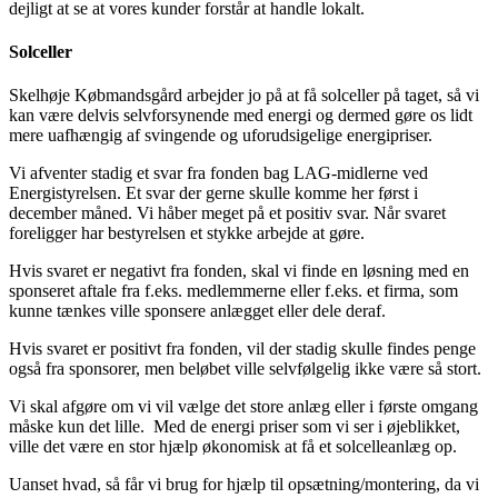
dejligt at se at vores kunder forstår at handle lokalt.
Solceller
Skelhøje Købmandsgård arbejder jo på at få solceller på taget, så vi
kan være delvis selvforsynende med energi og dermed gøre os lidt
mere uafhængig af svingende og uforudsigelige energipriser.
Vi afventer stadig et svar fra fonden bag LAG-midlerne ved
Energistyrelsen. Et svar der gerne skulle komme her først i
december måned. Vi håber meget på et positiv svar. Når svaret
foreligger har bestyrelsen et stykke arbejde at gøre.
Hvis svaret er negativt fra fonden, skal vi finde en løsning med en
sponseret aftale fra f.eks. medlemmerne eller f.eks. et firma, som
kunne tænkes ville sponsere anlægget eller dele deraf.
Hvis svaret er positivt fra fonden, vil der stadig skulle findes penge
også fra sponsorer, men beløbet ville selvfølgelig ikke være så stort.
Vi skal afgøre om vi vil vælge det store anlæg eller i første omgang
måske kun det lille. Med de energi priser som vi ser i øjeblikket,
ville det være en stor hjælp økonomisk at få et solcelleanlæg op.
Uanset hvad, så får vi brug for hjælp til opsætning/montering, da vi