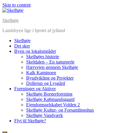
Skip to content
Skelhøje
Landsbyen lige i hjertet af jylland
Skelhøje
Det sker
Byen og lokalområdet
Skelhøjes historie
Skeldalen – En naturperle
Hærvejen gennem Skelhøje
Kalk Kaminoen
Byudvikling og Projekter
Dollerup og Lysgård
Foreninger og Aktiver
Skelhøje Borgerforening
Skelhøje Købmandsgaard
Ejendomsselskabet Volden 2
Skelhøje Kultur- og Forsamlingshus
Skelhøje Vandværk
Flyt til Skelhøje?