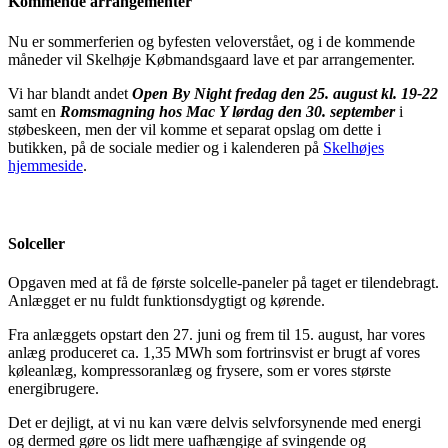
Kommende arrangementer
Nu er sommerferien og byfesten veloverstået, og i de kommende
måneder vil Skelhøje Købmandsgaard lave et par arrangementer.
Vi har blandt andet
Open By Night fredag den 25. august kl. 19-22
samt en
Romsmagning hos Mac Y lørdag den 30. september
i
støbeskeen, men der vil komme et separat opslag om dette i
butikken, på de sociale medier og i kalenderen på
Skelhøjes
hjemmeside
.
Solceller
Opgaven med at få de første solcelle-paneler på taget er tilendebragt.
Anlægget er nu fuldt funktionsdygtigt og kørende.
Fra anlæggets opstart den 27. juni og frem til 15. august, har vores
anlæg produceret ca. 1,35 MWh som fortrinsvist er brugt af vores
køleanlæg, kompressoranlæg og frysere, som er vores største
energibrugere.
Det er dejligt, at vi nu kan være delvis selvforsynende med energi
og dermed gøre os lidt mere uafhængige af svingende og