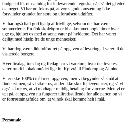
budgettal ift. omsætning for indeværende regnskabsår, så det glæder
os meget. Vi har nu fokus på, at vores gode omsætning ikke
forsvinder grundet for store og uforudsete udgifter.
Vi har også haft god hjælp af frivillige, selvom det har været
sommerferie. En flok skolebørn er bl.a. kommet nogle timer hver
uge og hjulpet os med at sætte varer på hylderne. Det har været
dejligt med hjælp fra de unge mennesker.
Vi har dog været lidt udfordret på opgaven af levering af varer til de
visiterede borgere.
Hver tirsdag, torsdag og fredag har vi vareture, hvor der leveres
varer rundt i lokalområdet lige fra Kølvrå til Finderup og Almind.
Vi er ikke 100% i mål med opgaven, men vi begynder så småt at
finde rytmen, så vi sikrer os, at der ikke sker fejlleverancer, og så vi
også sikrer os, at vi modtager rettidig betaling for varerne. Men vi er
tæt på, at opgaven nu fungerer tilfredsstillende for alle parter, og vi
er fortrøstningsfulde om, at vi nok skal komme helt i mål.
Personale