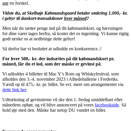
gør
en forskel.
Vidste du, at Skelhøje Købmandsgaard betaler omkring 1.000,- kr.
i gebyr til dankort-transaktioner
hver måned
?
Men når du sætter penge ind på dit købmandskort, og hævningen
for dine varer tages herfra, så koster det os ingenting. Vi kunne rigtig
godt tænke os at nedbringe dette gebyr!
Så derfor har vi besluttet at udlodde en konkurrence..!
For hver 500,- kr. der indsættes på dit købmandskort pr.
måned,
får du et lod, som der måske er gevinst på
.
Vi udlodder 4 billetter til Mac Y’s Rom og Whiskyfestival, som
afholdes den 3.-4. november 2023 i Alhedehallerne i Frederiks.
Værdi op til 475,- kr. pr. billet. Se evt. mere om arrangementet via
dette link her
.
Udtrækning af gevinsterne vil ske den 1. fredag umiddelbart efter
månedens ophør, og vil blive annonceret på vores
facebookside
. Så
hold øje med den. Måske har netop DU vundet en billet.