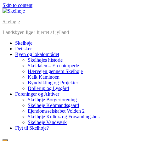
Skip to content
Skelhøje
Landsbyen lige i hjertet af jylland
Skelhøje
Det sker
Byen og lokalområdet
Skelhøjes historie
Skeldalen – En naturperle
Hærvejen gennem Skelhøje
Kalk Kaminoen
Byudvikling og Projekter
Dollerup og Lysgård
Foreninger og Aktiver
Skelhøje Borgerforening
Skelhøje Købmandsgaard
Ejendomsselskabet Volden 2
Skelhøje Kultur- og Forsamlingshus
Skelhøje Vandværk
Flyt til Skelhøje?