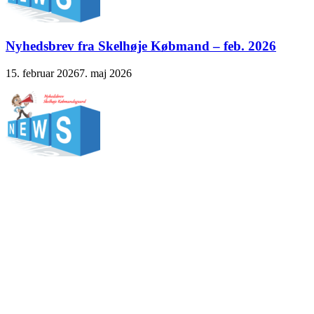
Nyhedsbrev fra Skelhøje Købmand – feb. 2026
15. februar 2026
7. maj 2026
Nyhedsbrev fra Skelhøje Købmand – oktober 2025
21. oktober 2025
7. februar 2026
Opslagsemner
Aktiviteter
Arrangementer
Foredrag
Foreninger
Nyheder
Skelhøje
Borgerforening
Skelhøje Kulturhus
Skelhøje Købmandsgaard
Skelhøje
Vandværk
Byportal for Skelhøje og omegn
Powered by
WordPress
and
HitMag
.