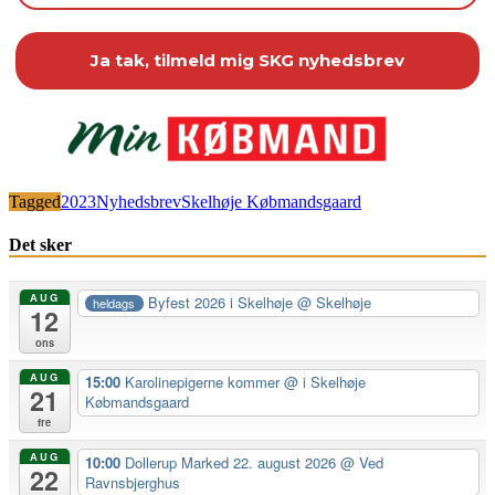
Tagged
2023
Nyhedsbrev
Skelhøje Købmandsgaard
Det sker
AUG
Byfest 2026 i Skelhøje
@ Skelhøje
heldags
12
ons
AUG
15:00
Karolinepigerne kommer
@ i Skelhøje
21
Købmandsgaard
fre
AUG
10:00
Dollerup Marked 22. august 2026
@ Ved
22
Ravnsbjerghus