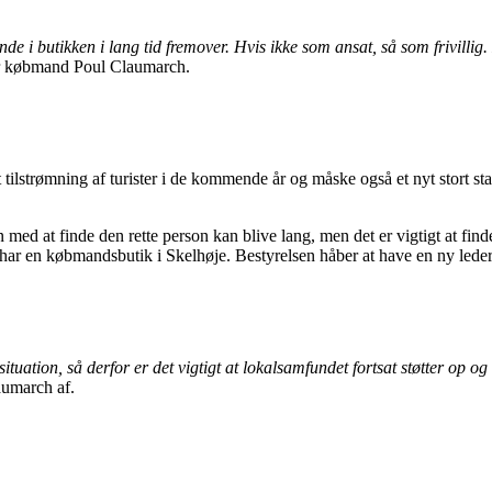
finde i butikken i lang tid fremover. Hvis ikke som ansat, så som frivilli
r købmand Poul Claumarch.
 tilstrømning af turister i de kommende år og måske også et nyt stort s
ed at finde den rette person kan blive lang, men det er vigtigt at finde 
 har en købmandsbutik i Skelhøje. Bestyrelsen håber at have en ny leder
on, så derfor er det vigtigt at lokalsamfundet fortsat støtter op og ha
aumarch af.