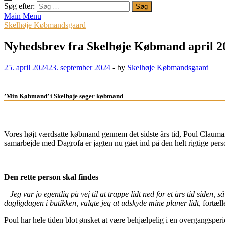
Søg efter:
Main Menu
Skelhøje Købmandsgaard
Nyhedsbrev fra Skelhøje Købmand april 2
25. april 2024
23. september 2024
-
by
Skelhøje Købmandsgaard
’Min Købmand’ i Skelhøje søger købmand
Vores højt værdsatte købmand gennem det sidste års tid, Poul Claumarc
samarbejde med Dagrofa er jagten nu gået ind på den helt rigtige perso
Den rette person skal findes
– Jeg var jo egentlig på vej til at trappe lidt ned for et års tid siden
dagligdagen i butikken, valgte jeg at udskyde mine planer lidt,
fortæl
Poul har hele tiden blot ønsket at være behjælpelig i en overgangsperi