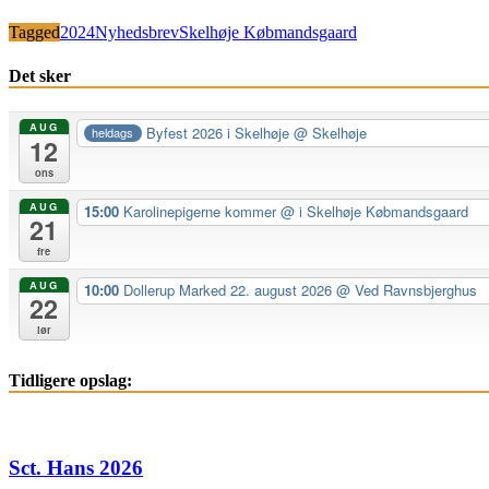
Tagged
2024
Nyhedsbrev
Skelhøje Købmandsgaard
Det sker
AUG
Byfest 2026 i Skelhøje
@ Skelhøje
heldags
12
ons
AUG
15:00
Karolinepigerne kommer
@ i Skelhøje Købmandsgaard
21
fre
AUG
10:00
Dollerup Marked 22. august 2026
@ Ved Ravnsbjerghus
22
lør
Tidligere opslag:
Sct. Hans 2026