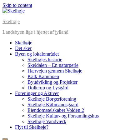
Skip to content
Skelhøje
Landsbyen lige i hjertet af jylland
Skelhøje
Det sker
Byen og lokalområdet
Skelhøjes historie
Skeldalen – En naturperle
Hærvejen gennem Skelhøje
Kalk Kaminoen
Byudvikling og Projekter
Dollerup og Lysgård
Foreninger og Aktiver
Skelhøje Borgerforening
Skelhøje Købmandsgaard
Ejendomsselskabet Volden 2
Skelhøje Kultur- og Forsamlingshus
Skelhøje Vandværk
Flyt til Skelhøje?