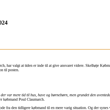
024
h, har valgt at tiden er inde til at give ansvaret videre. Skelhøje Køb
n til posten.
, så der var mere tid til hus, have og børnebørn, men grundet den uventede
ler købmand Poul Claumarch.
ode fra den tidligere købmand til en mere varig situation. Og der synes 