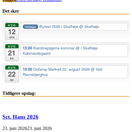
Det sker
AUG
Byfest 2026 i Skelhøje
@ Skelhøje
heldags
12
ons
AUG
15:00
Karolinepigerne kommer
@ i Skelhøje
21
Købmandsgaard
fre
AUG
10:00
Dollerup Marked 22. august 2026
@ Ved
22
Ravnsbjerghus
lør
Tidligere opslag:
Sct. Hans 2026
23. juni 2026
23. juni 2026