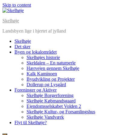
Skip to content
Skelhøje
Landsbyen lige i hjertet af jylland
Skelhøje
Det sker
Byen og lokalområdet
Skelhøjes historie
Skeldalen – En naturperle
Hærvejen gennem Skelhøje
Kalk Kaminoen
Byudvikling og Projekter
Dollerup og Lysgård
Foreninger og Aktiver
Skelhøje Borgerforening
Skelhøje Købmandsgaard
Ejendomsselskabet Volden 2
Skelhøje Kultur- og Forsamlingshus
Skelhøje Vandværk
Flyt til Skelhøje?