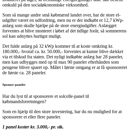
omkuld på den socialøkonomiske virksomhed.
Som så mange andre små købmænd landet over, har de store el-
udgifter været en udfordring, men nu er der indkøbt et 12,7 kWp-
anlæg som skulle hjælpe på de store energiudgifter. Anlægget
forventes at blive monteret i løbet af det tidlige forår, så sommerens
sol kan udnyttes hurtigst muligt.
Det fulde anlæg på 32 kWp kommer til at koste omkring kr.
180.000,- hvoraf ca. kr. 50.000,- forventes at kunne blive dækket
via et tilskud fra staten. Det nyligt indkøbte anlæg har 28 paneler,
men kan udbygges med op til max 90 paneler efterhånden som
pengene bliver sparet op. Målet i første omgang er at få sponsoreret
de første ca. 28 paneler.
Sponsor-paneler
Har du lyst til at sponsorere et solcelle-panel til
købmandsforretningen?
Som en hjælp til den store investering, har du nu mulighed for at
sponsorere et eller flere paneler.
1 panel koster kr. 3.000,- pr. stk.