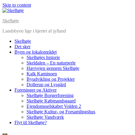
Skip to content
Skelhøje
Landsbyen lige i hjertet af jylland
Skelhøje
Det sker
Byen og lokalområdet
Skelhøjes historie
Skeldalen – En naturperle
Hærvejen gennem Skelhøje
Kalk Kaminoen
Byudvikling og Projekter
Dollerup og Lysgård
Foreninger og Aktiver
Skelhøje Borgerforening
Skelhøje Købmandsgaard
Ejendomsselskabet Volden 2
Skelhøje Kultur- og Forsamlingshus
Skelhøje Vandværk
Flyt til Skelhøje?