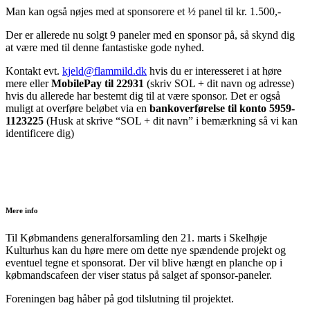
Man kan også nøjes med at sponsorere et ½ panel til kr. 1.500,-
Der er allerede nu solgt 9 paneler med en sponsor på, så skynd dig
at være med til denne fantastiske gode nyhed.
Kontakt evt.
kjeld@flammild.dk
hvis du er interesseret i at høre
mere eller
MobilePay til 22931
(skriv SOL + dit navn og adresse)
hvis du allerede har bestemt dig til at være sponsor. Det er også
muligt at overføre beløbet via en
bankoverførelse til konto 5959-
1123225
(Husk at skrive “SOL + dit navn” i bemærkning så vi kan
identificere dig)
Mere info
Til Købmandens generalforsamling den 21. marts i Skelhøje
Kulturhus kan du høre mere om dette nye spændende projekt og
eventuel tegne et sponsorat. Der vil blive hængt en planche op i
købmandscafeen der viser status på salget af sponsor-paneler.
Foreningen bag håber på god tilslutning til projektet.