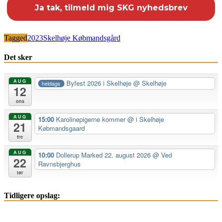
Tagged
2023
Skelhøje Købmandsgård
Det sker
AUG
Byfest 2026 i Skelhøje
@ Skelhøje
heldags
12
ons
AUG
15:00
Karolinepigerne kommer
@ i Skelhøje
21
Købmandsgaard
fre
AUG
10:00
Dollerup Marked 22. august 2026
@ Ved
22
Ravnsbjerghus
lør
Tidligere opslag: