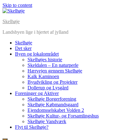
Skip to content
Skelhøje
Landsbyen lige i hjertet af jylland
Skelhøje
Det sker
Byen og lokalområdet
Skelhøjes historie
Skeldalen – En naturperle
Hærvejen gennem Skelhøje
Kalk Kaminoen
Byudvikling og Projekter
Dollerup og Lysgård
Foreninger og Aktiver
Skelhøje Borgerforening
Skelhøje Købmandsgaard
Ejendomsselskabet Volden 2
Skelhøje Kultur- og Forsamlingshus
Skelhøje Vandværk
Flyt til Skelhøje?