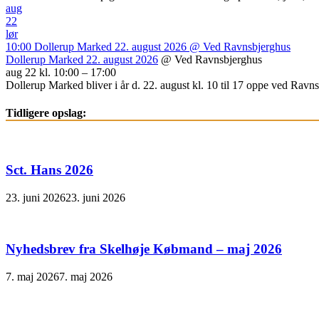
aug
22
lør
10:00
Dollerup Marked 22. august 2026
@ Ved Ravnsbjerghus
Dollerup Marked 22. august 2026
@ Ved Ravnsbjerghus
aug 22 kl. 10:00 – 17:00
Dollerup Marked bliver i år d. 22. august kl. 10 til 17 oppe ved Ravnsb
Tidligere opslag:
Sct. Hans 2026
23. juni 2026
23. juni 2026
Nyhedsbrev fra Skelhøje Købmand – maj 2026
7. maj 2026
7. maj 2026