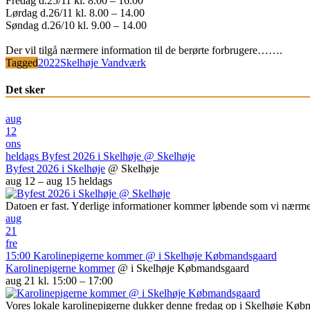
Fredag d.25/11 kl. 8.00 – 16.00
Lørdag d.26/11 kl. 8.00 – 14.00
Søndag d.26/10 kl. 9.00 – 14.00
Der vil tilgå nærmere information til de berørte forbrugere…….
Tagged
2022
Skelhøje Vandværk
Det sker
aug
12
ons
heldags
Byfest 2026 i Skelhøje
@ Skelhøje
Byfest 2026 i Skelhøje
@ Skelhøje
aug 12 – aug 15
heldags
Datoen er fast. Yderlige informationer kommer løbende som vi nærme
aug
21
fre
15:00
Karolinepigerne kommer
@ i Skelhøje Købmandsgaard
Karolinepigerne kommer
@ i Skelhøje Købmandsgaard
aug 21 kl. 15:00 – 17:00
Vores lokale karolinepigerne dukker denne fredag op i Skelhøje Kø