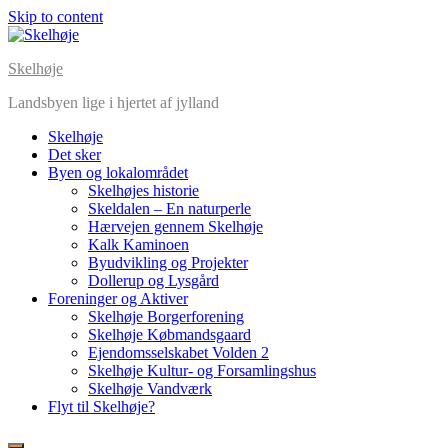
Skip to content
Skelhøje
Landsbyen lige i hjertet af jylland
Skelhøje
Det sker
Byen og lokalområdet
Skelhøjes historie
Skeldalen – En naturperle
Hærvejen gennem Skelhøje
Kalk Kaminoen
Byudvikling og Projekter
Dollerup og Lysgård
Foreninger og Aktiver
Skelhøje Borgerforening
Skelhøje Købmandsgaard
Ejendomsselskabet Volden 2
Skelhøje Kultur- og Forsamlingshus
Skelhøje Vandværk
Flyt til Skelhøje?