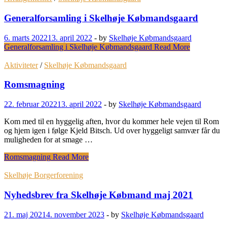
Generalforsamling i Skelhøje Købmandsgaard
6. marts 2022
13. april 2022
-
by
Skelhøje Købmandsgaard
Generalforsamling i Skelhøje Købmandsgaard
Read More
Aktiviteter
/
Skelhøje Købmandsgaard
Romsmagning
22. februar 2022
13. april 2022
-
by
Skelhøje Købmandsgaard
Kom med til en hyggelig aften, hvor du kommer hele vejen til Rom
og hjem igen i følge Kjeld Bitsch. Ud over hyggeligt samvær får du
muligheden for at smage …
Romsmagning
Read More
Skelhøje Borgerforening
Nyhedsbrev fra Skelhøje Købmand maj 2021
21. maj 2021
4. november 2023
-
by
Skelhøje Købmandsgaard