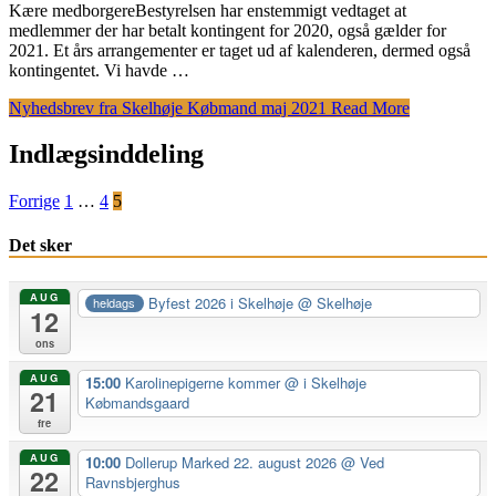
Kære medborgereBestyrelsen har enstemmigt vedtaget at
medlemmer der har betalt kontingent for 2020, også gælder for
2021. Et års arrangementer er taget ud af kalenderen, dermed også
kontingentet. Vi havde …
Nyhedsbrev fra Skelhøje Købmand maj 2021
Read More
Indlægsinddeling
Forrige
1
…
4
5
Det sker
AUG
Byfest 2026 i Skelhøje
@ Skelhøje
heldags
12
ons
AUG
15:00
Karolinepigerne kommer
@ i Skelhøje
21
Købmandsgaard
fre
AUG
10:00
Dollerup Marked 22. august 2026
@ Ved
22
Ravnsbjerghus