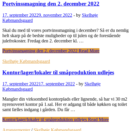
Portvinssmagning den 2. december 2022
17. september 2022
9. november 2022
-
by
Skelhøje
Købmandsgaard
Skal du med til vores portvinssmagning i december? Så er du nemlig
helt skarp på de bedste muligheder op til julen og de forestående
julefrokoster. Fredag den 2. december kl. …
Portvinssmagning den 2. december 2022
Read More
Skelhøje Købmandsgaard
Kontor/lager/lokaler til småproduktion udlejes
17. september 2022
17. september 2022
-
by
Skelhøje
Købmandsgaard
Mangler din virksomhed kontorplads eller lignende, så har vi 30 m2
nyrenoveret kontor på 1.sal. Her er adgang til både køkken og toilet
samt fælles indgang i gården. Du får …
Kontor/lager/lokaler til småproduktion udlejes
Read More
Arrangementer
/
Skelhøje Købmandsgaard