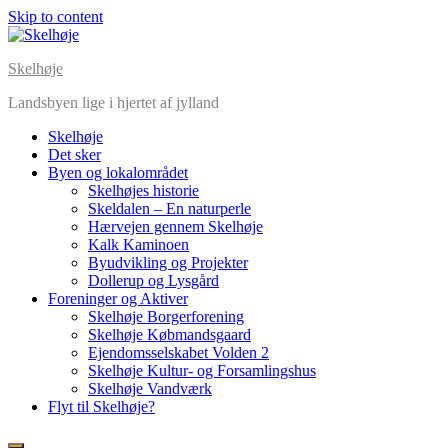
Skip to content
Skelhøje
Landsbyen lige i hjertet af jylland
Skelhøje
Det sker
Byen og lokalområdet
Skelhøjes historie
Skeldalen – En naturperle
Hærvejen gennem Skelhøje
Kalk Kaminoen
Byudvikling og Projekter
Dollerup og Lysgård
Foreninger og Aktiver
Skelhøje Borgerforening
Skelhøje Købmandsgaard
Ejendomsselskabet Volden 2
Skelhøje Kultur- og Forsamlingshus
Skelhøje Vandværk
Flyt til Skelhøje?