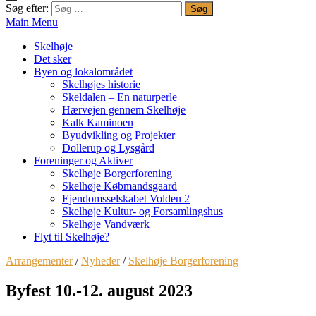
Søg efter:
Main Menu
Skelhøje
Det sker
Byen og lokalområdet
Skelhøjes historie
Skeldalen – En naturperle
Hærvejen gennem Skelhøje
Kalk Kaminoen
Byudvikling og Projekter
Dollerup og Lysgård
Foreninger og Aktiver
Skelhøje Borgerforening
Skelhøje Købmandsgaard
Ejendomsselskabet Volden 2
Skelhøje Kultur- og Forsamlingshus
Skelhøje Vandværk
Flyt til Skelhøje?
Arrangementer
/
Nyheder
/
Skelhøje Borgerforening
Byfest 10.-12. august 2023