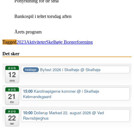
Ponyridning for de små
Bankospil i teltet torsdag aften
Årets program
Tagged
2023
Aktiviteter
Skelhøje Borgerforening
Det sker
AUG
Byfest 2026 i Skelhøje
@ Skelhøje
heldags
12
ons
AUG
15:00
Karolinepigerne kommer
@ i Skelhøje
21
Købmandsgaard
fre
AUG
10:00
Dollerup Marked 22. august 2026
@ Ved
22
Ravnsbjerghus
lør