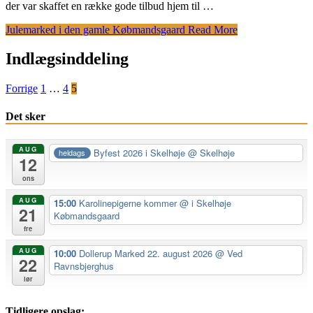
der var skaffet en række gode tilbud hjem til …
Julemarked i den gamle Købmandsgaard
Read More
Indlægsinddeling
Forrige
1
…
4
5
Det sker
AUG
Byfest 2026 i Skelhøje
@ Skelhøje
heldags
12
ons
AUG
15:00
Karolinepigerne kommer
@ i Skelhøje
21
Købmandsgaard
fre
AUG
10:00
Dollerup Marked 22. august 2026
@ Ved
22
Ravnsbjerghus
lør
Tidligere opslag: