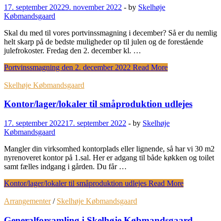
17. september 2022
9. november 2022
-
by
Skelhøje
Købmandsgaard
Skal du med til vores portvinssmagning i december? Så er du nemlig
helt skarp på de bedste muligheder op til julen og de forestående
julefrokoster. Fredag den 2. december kl. …
Portvinssmagning den 2. december 2022
Read More
Skelhøje Købmandsgaard
Kontor/lager/lokaler til småproduktion udlejes
17. september 2022
17. september 2022
-
by
Skelhøje
Købmandsgaard
Mangler din virksomhed kontorplads eller lignende, så har vi 30 m2
nyrenoveret kontor på 1.sal. Her er adgang til både køkken og toilet
samt fælles indgang i gården. Du får …
Kontor/lager/lokaler til småproduktion udlejes
Read More
Arrangementer
/
Skelhøje Købmandsgaard
Generalforsamling i Skelhøje Købmandsgaard