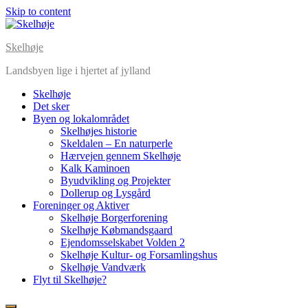
Skip to content
Skelhøje
Landsbyen lige i hjertet af jylland
Skelhøje
Det sker
Byen og lokalområdet
Skelhøjes historie
Skeldalen – En naturperle
Hærvejen gennem Skelhøje
Kalk Kaminoen
Byudvikling og Projekter
Dollerup og Lysgård
Foreninger og Aktiver
Skelhøje Borgerforening
Skelhøje Købmandsgaard
Ejendomsselskabet Volden 2
Skelhøje Kultur- og Forsamlingshus
Skelhøje Vandværk
Flyt til Skelhøje?