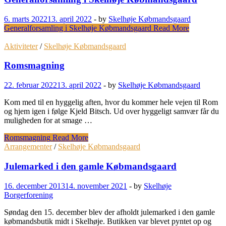
6. marts 2022
13. april 2022
-
by
Skelhøje Købmandsgaard
Generalforsamling i Skelhøje Købmandsgaard
Read More
Aktiviteter
/
Skelhøje Købmandsgaard
Romsmagning
22. februar 2022
13. april 2022
-
by
Skelhøje Købmandsgaard
Kom med til en hyggelig aften, hvor du kommer hele vejen til Rom
og hjem igen i følge Kjeld Bitsch. Ud over hyggeligt samvær får du
muligheden for at smage …
Romsmagning
Read More
Arrangementer
/
Skelhøje Købmandsgaard
Julemarked i den gamle Købmandsgaard
16. december 2013
14. november 2021
-
by
Skelhøje
Borgerforening
Søndag den 15. december blev der afholdt julemarked i den gamle
købmandsbutik midt i Skelhøje. Butikken var blevet pyntet op og