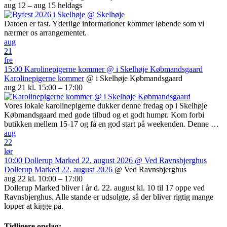
aug 12 – aug 15
heldags
Datoen er fast. Yderlige informationer kommer løbende som vi
nærmer os arrangementet.
aug
21
fre
15:00
Karolinepigerne kommer
@ i Skelhøje Købmandsgaard
Karolinepigerne kommer
@ i Skelhøje Købmandsgaard
aug 21 kl. 15:00 – 17:00
Vores lokale karolinepigerne dukker denne fredag op i Skelhøje
Købmandsgaard med gode tilbud og et godt humør. Kom forbi
butikken mellem 15-17 og få en god start på weekenden. Denne …
aug
22
lør
10:00
Dollerup Marked 22. august 2026
@ Ved Ravnsbjerghus
Dollerup Marked 22. august 2026
@ Ved Ravnsbjerghus
aug 22 kl. 10:00 – 17:00
Dollerup Marked bliver i år d. 22. august kl. 10 til 17 oppe ved
Ravnsbjerghus. Alle stande er udsolgte, så der bliver rigtig mange
lopper at kigge på.
Tidligere opslag: