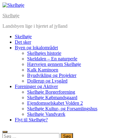
Skip
to
Skelhøje
content
Landsbyen lige i hjertet af jylland
Skelhøje
Det sker
Byen og lokalområdet
Skelhøjes historie
Skeldalen – En naturperle
Hærvejen gennem Skelhøje
Kalk Kaminoen
Byudvikling og Projekter
Dollerup og Lysgård
Foreninger og Aktiver
Skelhøje Borgerforening
Skelhøje Købmandsgaard
Ejendomsselskabet Volden 2
Skelhøje Kultur- og Forsamlingshus
Skelhøje Vandværk
Flyt til Skelhøje?
Søg