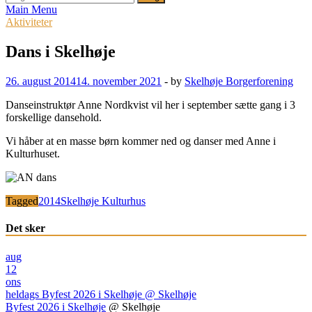
efter:
Main Menu
Aktiviteter
Dans i Skelhøje
26. august 2014
14. november 2021
-
by
Skelhøje Borgerforening
Danseinstruktør Anne Nordkvist vil her i september sætte gang i 3
forskellige dansehold.
Vi håber at en masse børn kommer ned og danser med Anne i
Kulturhuset.
Tagged
2014
Skelhøje Kulturhus
Det sker
aug
12
ons
heldags
Byfest 2026 i Skelhøje
@ Skelhøje
Byfest 2026 i Skelhøje
@ Skelhøje