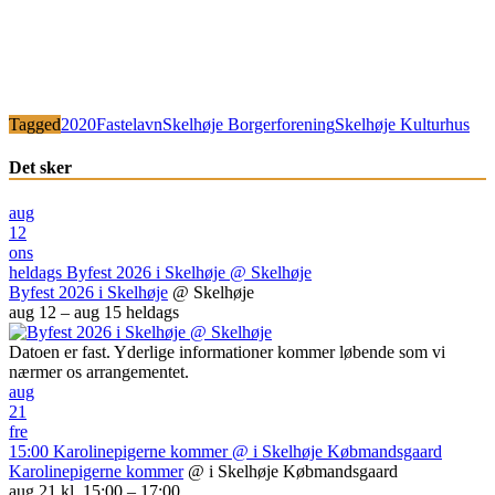
Tagged
2020
Fastelavn
Skelhøje Borgerforening
Skelhøje Kulturhus
Det sker
aug
12
ons
heldags
Byfest 2026 i Skelhøje
@ Skelhøje
Byfest 2026 i Skelhøje
@ Skelhøje
aug 12 – aug 15
heldags
Datoen er fast. Yderlige informationer kommer løbende som vi
nærmer os arrangementet.
aug
21
fre
15:00
Karolinepigerne kommer
@ i Skelhøje Købmandsgaard
Karolinepigerne kommer
@ i Skelhøje Købmandsgaard
aug 21 kl. 15:00 – 17:00