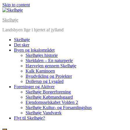
Skip to content
Skelhøje
Landsbyen lige i hjertet af jylland
Skelhøje
Det sker
Byen og lokalområdet
Skelhøjes historie
Skeldalen – En naturperle
Hærvejen gennem Skelhøje
Kalk Kaminoen
Byudvikling og Projekter
Dollerup og Lysgård
Foreninger og Aktiver
Skelhøje Borgerforening
Skelhøje Købmandsgaard
Ejendomsselskabet Volden 2
Skelhøje Kultur- og Forsamlingshus
Skelhøje Vandværk
Flyt til Skelhøje?