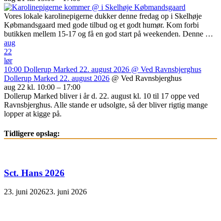
Vores lokale karolinepigerne dukker denne fredag op i Skelhøje
Købmandsgaard med gode tilbud og et godt humør. Kom forbi
butikken mellem 15-17 og få en god start på weekenden. Denne …
aug
22
lør
10:00
Dollerup Marked 22. august 2026
@ Ved Ravnsbjerghus
Dollerup Marked 22. august 2026
@ Ved Ravnsbjerghus
aug 22 kl. 10:00 – 17:00
Dollerup Marked bliver i år d. 22. august kl. 10 til 17 oppe ved
Ravnsbjerghus. Alle stande er udsolgte, så der bliver rigtig mange
lopper at kigge på.
Tidligere opslag:
Sct. Hans 2026
23. juni 2026
23. juni 2026